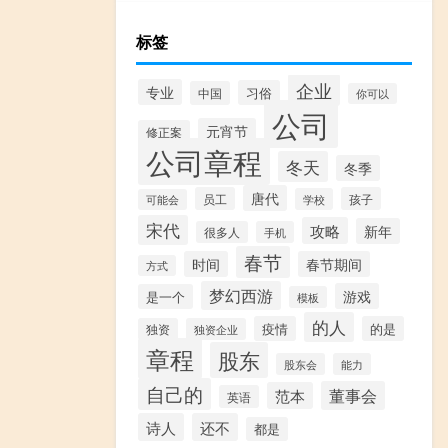
标签
企业
专业
习俗
中国
你可以
公司
元宵节
修正案
公司章程
冬天
冬季
唐代
员工
孩子
学校
可能会
宋代
攻略
新年
很多人
手机
春节
时间
春节期间
方式
梦幻西游
游戏
是一个
模板
的人
疫情
的是
独资
独资企业
章程
股东
股东会
能力
自己的
董事会
范本
英语
诗人
还不
都是