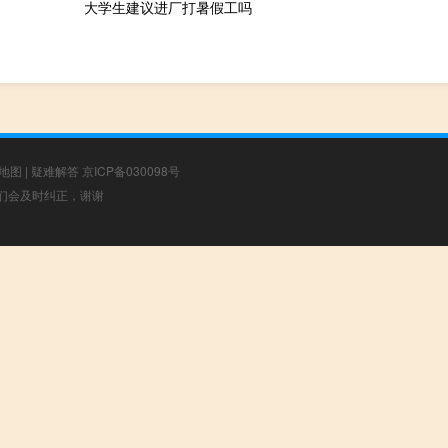
大学生建议进厂打暑假工吗
地图
|
疑难解答
京ICP备030098号
，我们会及时纠正，谢谢