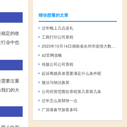
猜你想看的文章
过年晚上几点送礼
造稳定的收
工商打印公司章程
发行业中也
2023年10月14日湖南省永州市疫情大数据-今日/今天疫情全网搜索最新实时消息动态情况通知播报
a2官网攻略
传媒公司公司章程
起诉离婚具体需要满足什么条件呢
还需要注重
微法与纳法换算
给我们的大
公司经营范围在章程第几章第几条
过年怎么发财快一点
广深港春节旅客多吗