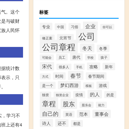
运气。这个
标签
发是与破财
企业
专业
习俗
中国
你可以
汉族人民怀
公司
元宵节
修正案
公司章程
冬天
冬季
唐代
员工
孩子
学校
可能会
宋代
攻略
新年
很多人
手机
根据统计数
春节
时间
春节期间
师表示，只
方式
梦幻西游
游戏
是一个
模板
平。
的人
疫情
的是
独资
独资企业
章程
股东
股东会
能力
自己的
董事会
范本
英语
实，学习不
诗人
还不
都是
班上还有4