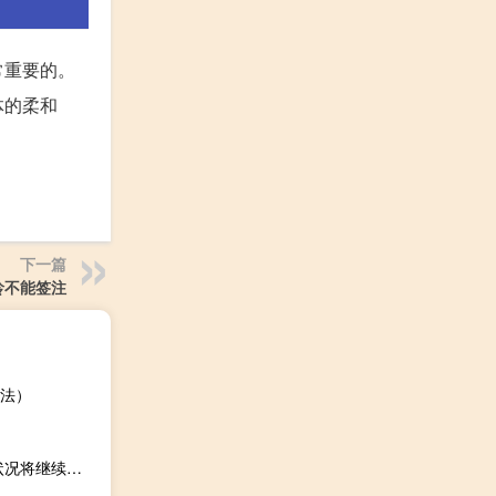
常重要的。
体的柔和
下一篇
龄不能签注
法）
国家统计局：随着就业帮扶政策效果显现 大学毕业生就业状况将继续改善