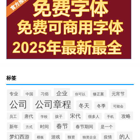
标签
企业
专业
元宵节
习俗
中国
修正案
你可以
公司
公司章程
冬天
冬季
可能会
宋代
攻略
唐代
员工
孩子
学校
很多人
手机
春节
新年
时间
春节期间
是一个
方式
的人
梦幻西游
游戏
疫情
模板
独资
独资企业