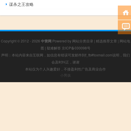
谋杀之王攻略
Copyright © 2012 - 2026
中营网
Powered by
网站分类目录
|
精选推荐文章
|
网站地
图
|
疑难解答
京ICP备030098号
声明：本站内容来自互联网，如信息有错误可发邮件到f_fb#foxmail.com说明，我们
会及时纠正，谢谢
本站仅为个人兴趣爱好，不接盈利性广告及商业合作
小男孩