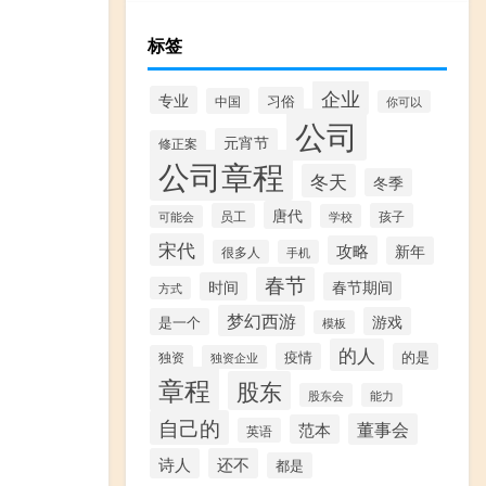
标签
企业
专业
习俗
中国
你可以
公司
元宵节
修正案
公司章程
冬天
冬季
唐代
员工
孩子
学校
可能会
宋代
攻略
新年
很多人
手机
春节
时间
春节期间
方式
梦幻西游
游戏
是一个
模板
的人
疫情
的是
独资
独资企业
章程
股东
股东会
能力
自己的
董事会
范本
英语
诗人
还不
都是