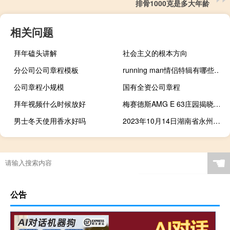
排骨1000克是多大年龄
相关问题
拜年磕头讲解
社会主义的根本方向
分公司公司章程模板
running man情侣特辑有哪些（running man恐怖特辑有哪些）
公司章程小规模
国有全资公司章程
拜年视频什么时候放好
梅赛德斯AMG E 63庄园揭晓终极450kW家庭旅行车
男士冬天使用香水好吗
2023年10月14日湖南省永州市疫情大数据-今日/今天疫情全网搜索最新实时消息动态情况通知播报
☚
公告