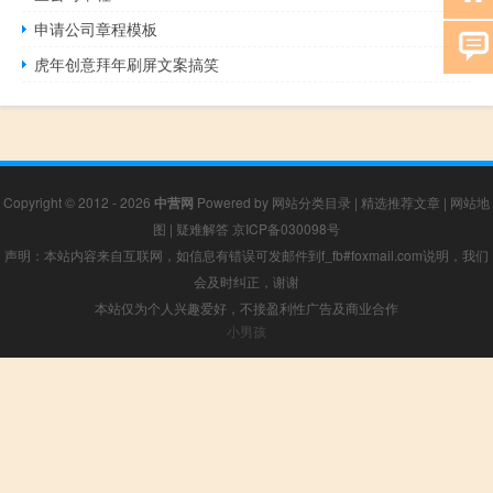
申请公司章程模板
虎年创意拜年刷屏文案搞笑
Copyright © 2012 - 2026
中营网
Powered by
网站分类目录
|
精选推荐文章
|
网站地
图
|
疑难解答
京ICP备030098号
声明：本站内容来自互联网，如信息有错误可发邮件到f_fb#foxmail.com说明，我们
会及时纠正，谢谢
本站仅为个人兴趣爱好，不接盈利性广告及商业合作
小男孩