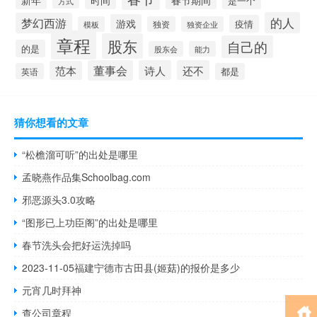
是一个
方式
的人
梦幻西游
游戏
疫情
模板
独资
独资企业
章程
股东
自己的
的是
股东会
能力
董事会
诗人
还不
范本
英语
都是
猜你想看的文章
“松檐溜可听”的出处是哪里
孟晓燕作品集Schoolbag.com
邪恶源头3.0攻略
“图形已上功臣阁”的出处是哪里
春节洗头会把好运洗掉吗
2023-11-05福建宁德市古田县(姬菇)的报价是多少
元宵几时拜神
查公司章程