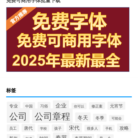
免费可商用字体批量下载
标签
企业
专业
元宵节
习俗
中国
修正案
你可以
公司
公司章程
冬天
冬季
可能会
宋代
攻略
唐代
员工
孩子
学校
很多人
手机
春节
新年
时间
春节期间