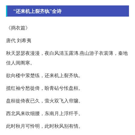
“还来机上裂齐纨”全诗
《捣衣篇》
唐代 刘希夷
秋天瑟瑟夜漫漫，夜白风清玉露漙.燕山游子衣裳薄，秦地
佳人闺阁寒。
欲向楼中萦楚练，还来机上裂齐纨。
揽红袖兮愁徙倚，盼青砧兮怅盘桓。
盘桓徙倚夜已久，萤火双飞入帘牖。
西北风来吹细腰，东南月上浮纤手。
此时秋月可怜明，此时秋风别有情。