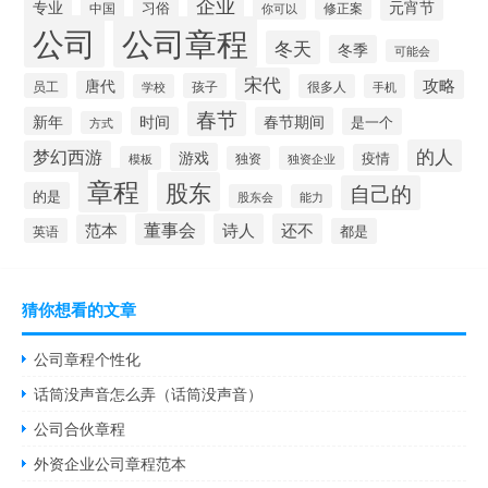
企业
专业
元宵节
习俗
中国
修正案
你可以
公司
公司章程
冬天
冬季
可能会
宋代
攻略
唐代
员工
孩子
学校
很多人
手机
春节
新年
时间
春节期间
是一个
方式
的人
梦幻西游
游戏
疫情
模板
独资
独资企业
章程
股东
自己的
的是
股东会
能力
董事会
诗人
还不
范本
英语
都是
猜你想看的文章
公司章程个性化
话筒没声音怎么弄（话筒没声音）
公司合伙章程
外资企业公司章程范本