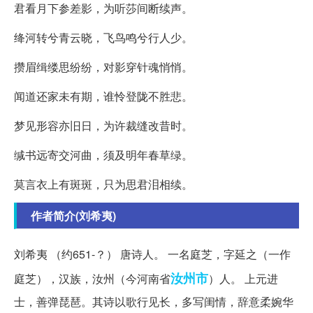
君看月下参差影，为听莎间断续声。
绛河转兮青云晓，飞鸟鸣兮行人少。
攒眉缉缕思纷纷，对影穿针魂悄悄。
闻道还家未有期，谁怜登陇不胜悲。
梦见形容亦旧日，为许裁缝改昔时。
缄书远寄交河曲，须及明年春草绿。
莫言衣上有斑斑，只为思君泪相续。
作者简介(刘希夷)
刘希夷 （约651-？） 唐诗人。 一名庭芝，字延之（一作
汝州市
庭芝），汉族，汝州（今河南省
）人。 上元进
士，善弹琵琶。其诗以歌行见长，多写闺情，辞意柔婉华