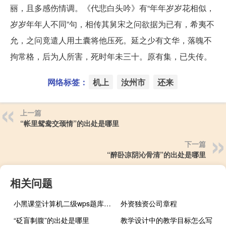
丽，且多感伤情调。《代悲白头吟》有“年年岁岁花相似，
岁岁年年人不同”句，相传其舅宋之问欲据为已有，希夷不
允，之问竟遣人用土囊将他压死。延之少有文华，落魄不
拘常格，后为人所害，死时年未三十。原有集，已失传。
网络标签：
机上
汝州市
还来
上一篇
“帐里鸳鸯交颈情”的出处是哪里
下一篇
“醉卧凉阴沁骨清”的出处是哪里
相关问题
小黑课堂计算机二级wps题库 V1.3 官方最新版（小黑课堂计算机二级wps题库 V1.3 官方最新版功能简介）
外资独资公司章程
“砭盲剚腹”的出处是哪里
教学设计中的教学目标怎么写