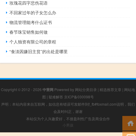
玫瑰花四字悲伤花语
不回家过年的子女怎么办
物流管理能考什么证书
春节珠宝销售如何做
个人独资有限公司的章程
“食淡因嫌旧主贫”的出处是哪里
Copyright © 2012 - 2026
中营网
Powered by
网站分类目录
|
精选推荐文章
|
网站地
图
|
疑难解答
京ICP备030098号
声明：本站内容来自互联网，如信息有错误可发邮件到f_fb#foxmail.com说明，我们
会及时纠正，谢谢
本站仅为个人兴趣爱好，不接盈利性广告及商业合作
小男孩