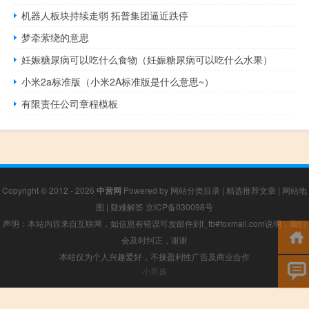
机器人板块持续走弱 拓普集团逼近跌停
梦牵萦绕的意思
妊娠糖尿病可以吃什么食物（妊娠糖尿病可以吃什么水果）
小米2a标准版（小米2A标准版是什么意思~）
有限责任公司章程模板
Copyright © 2012 - 2026
中营网
Powered by
网站分类目录
|
精选推荐文章
|
网站地
图
|
疑难解答
京ICP备030098号
声明：本站内容来自互联网，如信息有错误可发邮件到f_fb#foxmail.com说明，我们
会及时纠正，谢谢
本站仅为个人兴趣爱好，不接盈利性广告及商业合作
小男孩