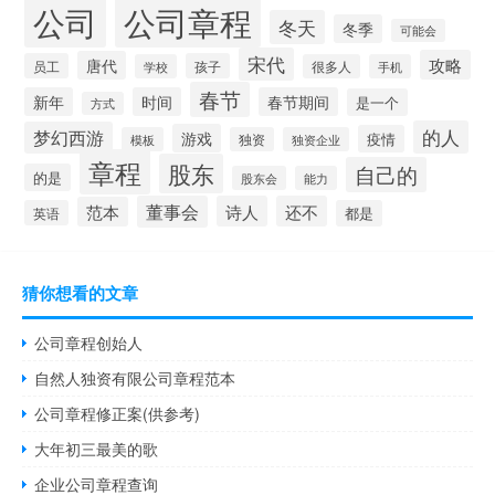
公司
公司章程
冬天
冬季
可能会
宋代
攻略
唐代
员工
孩子
学校
很多人
手机
春节
新年
时间
春节期间
是一个
方式
的人
梦幻西游
游戏
疫情
模板
独资
独资企业
章程
股东
自己的
的是
股东会
能力
董事会
诗人
还不
范本
英语
都是
猜你想看的文章
公司章程创始人
自然人独资有限公司章程范本
公司章程修正案(供参考)
大年初三最美的歌
企业公司章程查询