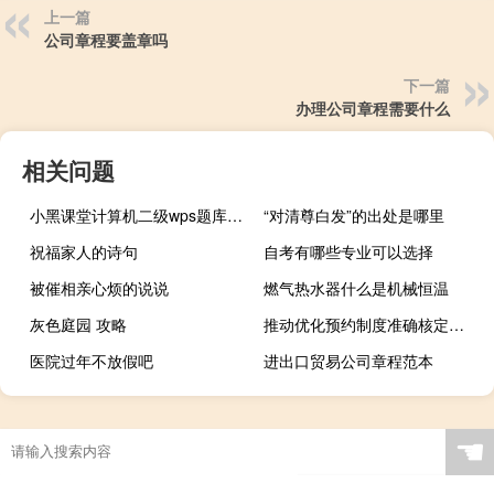
上一篇
公司章程要盖章吗
下一篇
办理公司章程需要什么
相关问题
小黑课堂计算机二级wps题库 V1.3 官方最新版（小黑课堂计算机二级wps题库 V1.3 官方最新版功能简介）
“对清尊白发”的出处是哪里
祝福家人的诗句
自考有哪些专业可以选择
被催相亲心烦的说说
燃气热水器什么是机械恒温
灰色庭园 攻略
推动优化预约制度准确核定景区最大承载量……文旅部发布国内旅游提升计划 到底什么情况嘞
医院过年不放假吧
进出口贸易公司章程范本
☚