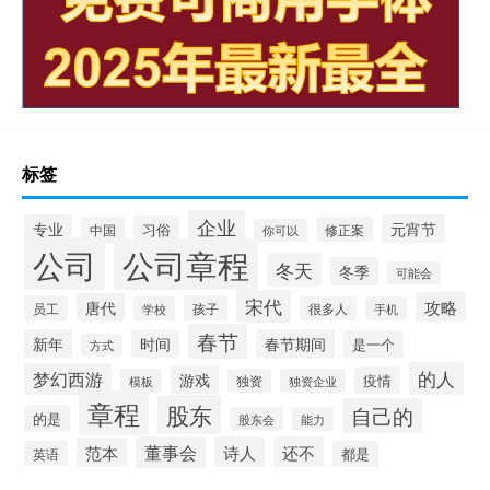
标签
企业
专业
元宵节
习俗
中国
修正案
你可以
公司
公司章程
冬天
冬季
可能会
宋代
攻略
唐代
员工
孩子
学校
很多人
手机
春节
新年
时间
春节期间
是一个
方式
的人
梦幻西游
游戏
疫情
模板
独资
独资企业
章程
股东
自己的
的是
股东会
能力
董事会
诗人
还不
范本
英语
都是