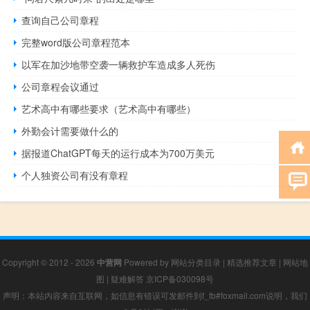
查询自己公司章程
完整word版公司章程范本
以军在加沙地带空袭一辆救护车造成多人死伤
公司章程会议通过
艺术高中有哪些要求（艺术高中有哪些）
外勤会计需要做什么的
据报道ChatGPT每天的运行成本为700万美元
个人独资公司有没有章程
Copyright © 2012 - 2026
中营网
Powered by
网站分类目录
|
精选推荐文章
|
网站地
图
|
疑难解答
京ICP备030098号
声明：本站内容来自互联网，如信息有错误可发邮件到f_fb#foxmail.com说明，我们