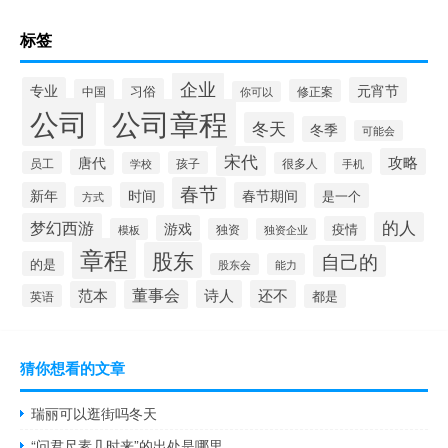
标签
企业
专业
元宵节
习俗
中国
修正案
你可以
公司
公司章程
冬天
冬季
可能会
宋代
攻略
唐代
员工
孩子
学校
很多人
手机
春节
新年
时间
春节期间
是一个
方式
的人
梦幻西游
游戏
疫情
模板
独资
独资企业
章程
股东
自己的
的是
股东会
能力
董事会
诗人
还不
范本
英语
都是
猜你想看的文章
瑞丽可以逛街吗冬天
“问君尺素几时来”的出处是哪里