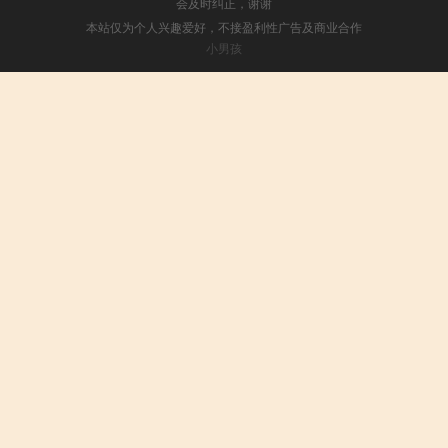
会及时纠正，谢谢
本站仅为个人兴趣爱好，不接盈利性广告及商业合作
小男孩