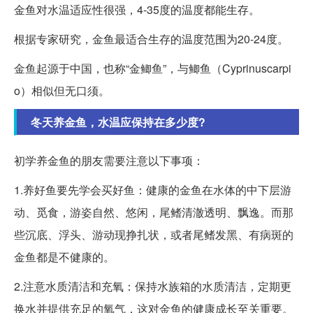
金鱼对水温适应性很强，4-35度的温度都能生存。
根据专家研究，金鱼最适合生存的温度范围为20-24度。
金鱼起源于中国，也称“金鲫鱼”，与鲫鱼（Cyprinuscarpi
o）相似但无口须。
冬天养金鱼，水温应保持在多少度?
初学养金鱼的朋友需要注意以下事项：
1.养好鱼要先学会买好鱼：健康的金鱼在水体的中下层游
动、觅食，游姿自然、悠闲，尾鳍清澈透明、飘逸。而那
些沉底、浮头、游动现挣扎状，或者尾鳍发黑、有病斑的
金鱼都是不健康的。
2.注意水质清洁和充氧：保持水族箱的水质清洁，定期更
换水并提供充足的氧气，这对金鱼的健康成长至关重要。