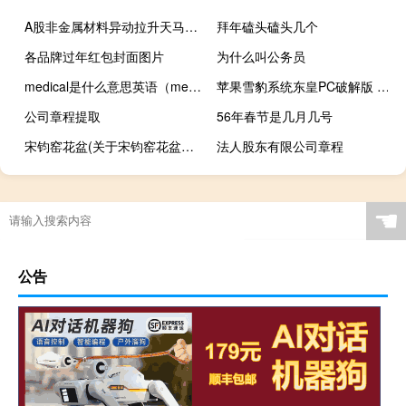
A股非金属材料异动拉升天马新材涨超26%联瑞新材、索通发展、齐鲁华信等跟涨
拜年磕头磕头几个
各品牌过年红包封面图片
为什么叫公务员
medical是什么意思英语（medical是什么意思）
苹果雪豹系统东皇PC破解版 V10.8.5 中文免费版（苹果雪豹系统东皇PC破解版 V10.8.5 中文免费版功能简介）
公司章程提取
56年春节是几月几号
宋钧窑花盆(关于宋钧窑花盆简述)
法人股东有限公司章程
☚
公告