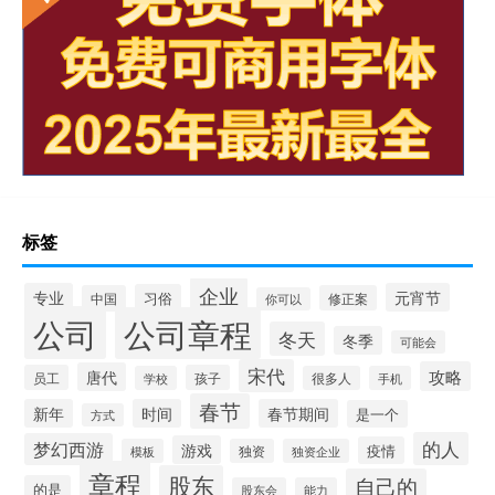
标签
企业
专业
元宵节
习俗
中国
修正案
你可以
公司
公司章程
冬天
冬季
可能会
宋代
攻略
唐代
员工
孩子
学校
很多人
手机
春节
新年
时间
春节期间
是一个
方式
的人
梦幻西游
游戏
疫情
模板
独资
独资企业
章程
股东
自己的
的是
股东会
能力