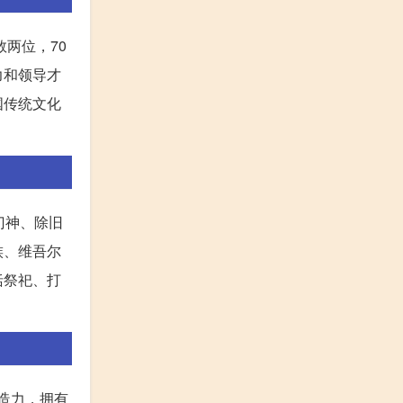
两位，70
力和领导才
国传统文化
门神、除旧
族、维吾尔
括祭祀、打
创造力，拥有