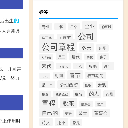
标签
的
以后出生
企业
专业
习俗
中国
你可以
的人通常具
公司
元宵节
修正案
公司章程
冬天
冬季
唐代
员工
孩子
学校
可能会
宋代
攻略
新年
很多人
手机
钱，并且善
春节
时间
春节期间
方式
来说，努力
梦幻西游
游戏
是一个
模板
的人
疫情
的是
独资
独资企业
章程
股东
股东会
能力
自己的
董事会
范本
英语
历史上使用时
诗人
还不
都是