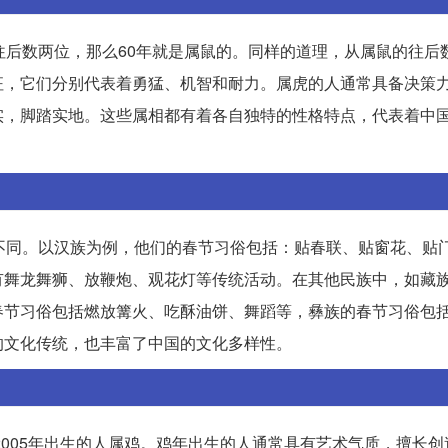
往后数两位，那么60年就是属鼠的。同样的道理，从属鼠的往后数
征，它们分别代表着勇猛、机智和耐力。属虎的人通常具备决策
实，脚踏实地。这些属相都有着各自独特的性格特点，代表着中
不同。以汉族为例，他们的春节习俗包括：贴春联、贴窗花、贴
有舞龙舞狮、放鞭炮、观花灯等传统活动。在其他民族中，如藏
春节习俗包括燃放篝火、吃酥油饼、舞蹈等，彝族的春节习俗包
的文化传统，也丰富了中国的文化多样性。
2005年出生的人属鸡。鸡年出生的人通常具有艺术气质，擅长