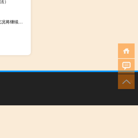
法）
国家统计局：随着就业帮扶政策效果显现 大学毕业生就业状况将继续改善
小男孩