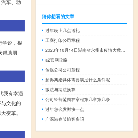
、汽车、动
猜你想看的文章
过年晚上几点送礼
工商打印公司章程
行学说，根
2023年10月14日湖南省永州市疫情大数据-今日/今天疫情全网搜索最新实时消息动态情况通知播报
欢帮助朋
a2官网攻略
。
传媒公司公司章程
起诉离婚具体需要满足什么条件呢
微法与纳法换算
代我有幸遇
公司经营范围在章程第几章第几条
济与文化的
过年怎么发财快一点
重大变革。
广深港春节旅客多吗