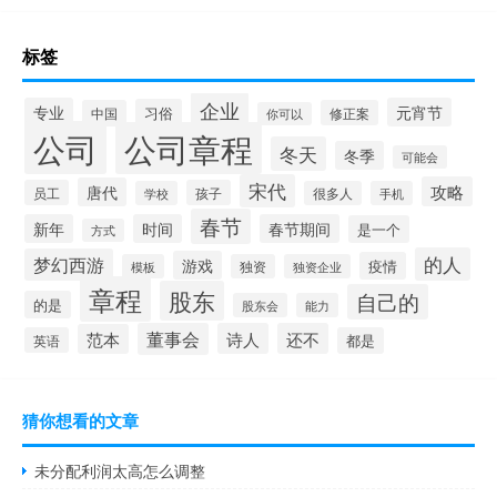
标签
企业
专业
元宵节
习俗
中国
修正案
你可以
公司
公司章程
冬天
冬季
可能会
宋代
攻略
唐代
员工
孩子
学校
很多人
手机
春节
新年
时间
春节期间
是一个
方式
的人
梦幻西游
游戏
疫情
模板
独资
独资企业
章程
股东
自己的
的是
股东会
能力
董事会
诗人
还不
范本
英语
都是
猜你想看的文章
未分配利润太高怎么调整