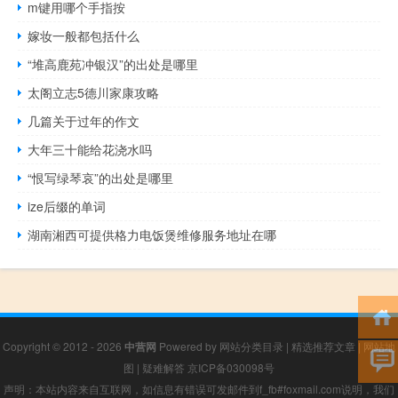
m键用哪个手指按
嫁妆一般都包括什么
“堆高鹿苑冲银汉”的出处是哪里
太阁立志5德川家康攻略
几篇关于过年的作文
大年三十能给花浇水吗
“恨写绿琴哀”的出处是哪里
ize后缀的单词
湖南湘西可提供格力电饭煲维修服务地址在哪
Copyright © 2012 - 2026
中营网
Powered by
网站分类目录
|
精选推荐文章
|
网站地
图
|
疑难解答
京ICP备030098号
声明：本站内容来自互联网，如信息有错误可发邮件到f_fb#foxmail.com说明，我们