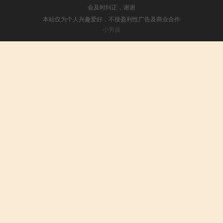
会及时纠正，谢谢
本站仅为个人兴趣爱好，不接盈利性广告及商业合作
小男孩