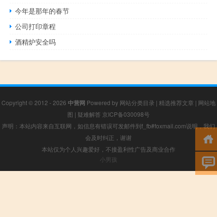
今年是那年的春节
公司打印章程
酒精炉安全吗
Copyright © 2012 - 2026
中营网
Powered by
网站分类目录
|
精选推荐文章
|
网站地
图
|
疑难解答
京ICP备030098号
声明：本站内容来自互联网，如信息有错误可发邮件到f_fb#foxmail.com说明，我们
会及时纠正，谢谢
本站仅为个人兴趣爱好，不接盈利性广告及商业合作
小男孩