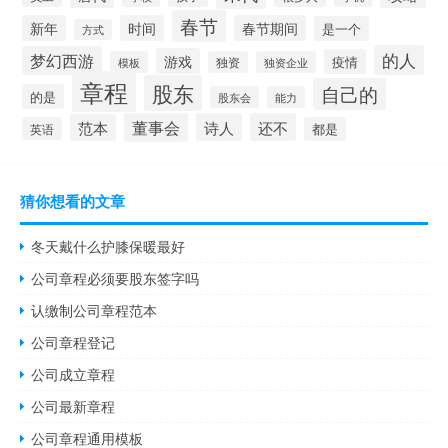
春节
新年
时间
春节期间
是一个
方式
的人
梦幻西游
游戏
疫情
模板
独资
独资企业
章程
股东
自己的
的是
股东会
能力
董事会
诗人
还不
范本
英语
都是
猜你想看的文章
冬天戴什么护膝保暖最好
公司章程必须要股东签字吗
认缴制公司章程范本
公司章程登记
公司成立章程
公司最新章程
公司章程通用模板