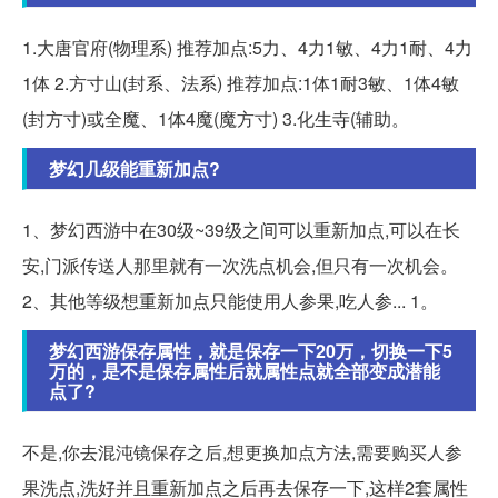
1.大唐官府(物理系) 推荐加点:5力、4力1敏、4力1耐、4力
1体 2.方寸山(封系、法系) 推荐加点:1体1耐3敏、1体4敏
(封方寸)或全魔、1体4魔(魔方寸) 3.化生寺(辅助。
梦幻几级能重新加点?
1、梦幻西游中在30级~39级之间可以重新加点,可以在长
安,门派传送人那里就有一次洗点机会,但只有一次机会。
2、其他等级想重新加点只能使用人参果,吃人参... 1。
梦幻西游保存属性，就是保存一下20万，切换一下5
万的，是不是保存属性后就属性点就全部变成潜能
点了?
不是,你去混沌镜保存之后,想更换加点方法,需要购买人参
果洗点,洗好并且重新加点之后再去保存一下,这样2套属性