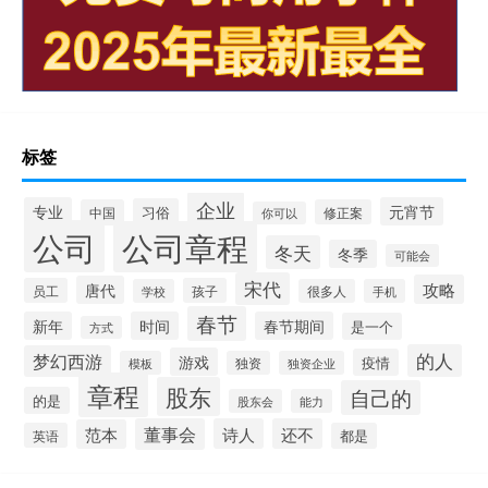
标签
企业
专业
元宵节
习俗
中国
修正案
你可以
公司
公司章程
冬天
冬季
可能会
宋代
攻略
唐代
员工
孩子
学校
很多人
手机
春节
新年
时间
春节期间
是一个
方式
的人
梦幻西游
游戏
疫情
模板
独资
独资企业
章程
股东
自己的
的是
股东会
能力
董事会
诗人
还不
范本
英语
都是