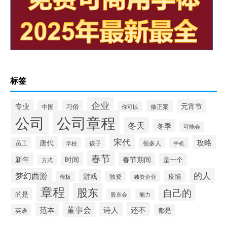
标签
企业
专业
元宵节
习俗
中国
修正案
你可以
公司
公司章程
冬天
冬季
可能会
宋代
攻略
唐代
员工
孩子
学校
很多人
手机
春节
新年
时间
春节期间
是一个
方式
的人
梦幻西游
游戏
疫情
模板
独资
独资企业
章程
股东
自己的
的是
股东会
能力
董事会
诗人
还不
范本
英语
都是