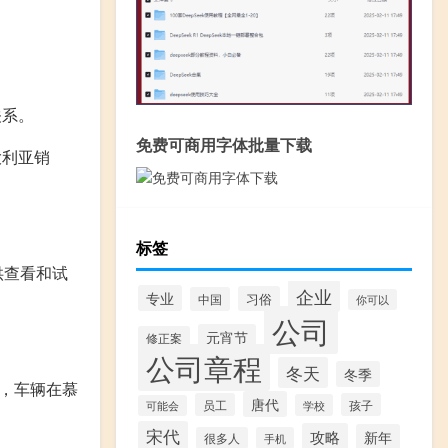
关系。
免费可商用字体批量下载
大利亚销
标签
提供查看和试
企业
专业
习俗
中国
你可以
公司
元宵节
修正案
公司章程
冬天
冬季
后，车辆在慕
唐代
员工
孩子
学校
可能会
宋代
攻略
新年
很多人
手机