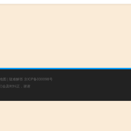
地图
|
疑难解答
京ICP备030098号
，我们会及时纠正，谢谢