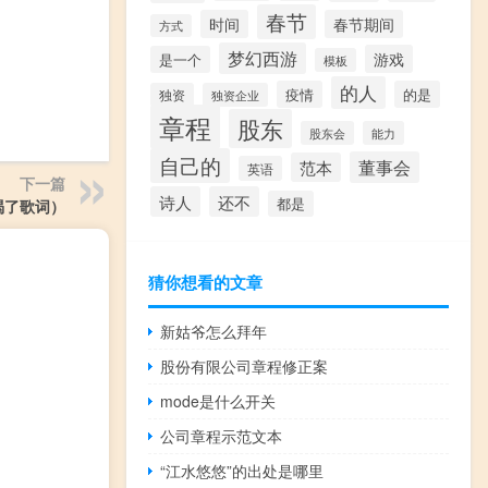
春节
时间
春节期间
方式
梦幻西游
游戏
是一个
模板
的人
疫情
的是
独资
独资企业
章程
股东
股东会
能力
自己的
董事会
范本
英语
下一篇
诗人
还不
都是
渴了歌词）
猜你想看的文章
新姑爷怎么拜年
股份有限公司章程修正案
mode是什么开关
公司章程示范文本
“江水悠悠”的出处是哪里