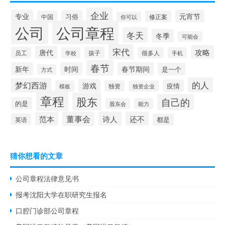
企业
专业
元宵节
习俗
中国
修正案
你可以
公司
公司章程
冬天
冬季
可能会
宋代
攻略
唐代
员工
孩子
学校
很多人
手机
春节
新年
时间
春节期间
是一个
方式
的人
梦幻西游
游戏
疫情
模板
独资
独资企业
章程
股东
自己的
的是
股东会
能力
董事会
诗人
还不
范本
英语
都是
猜你想看的文章
公司章程法律意见书
报考沈阳大学在职研究生报名
口腔门诊部公司章程