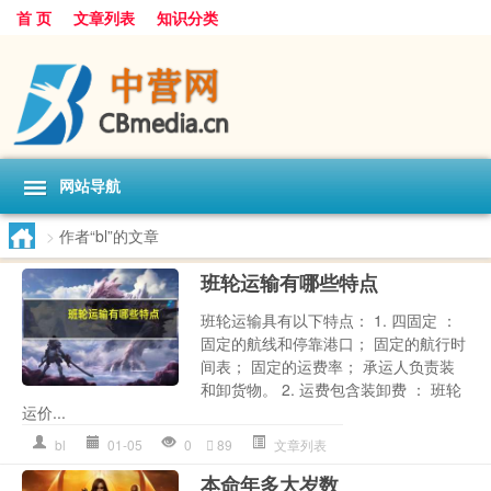
首 页
文章列表
知识分类
网站导航
>
作者“bl”的文章
班轮运输有哪些特点
班轮运输具有以下特点： 1. 四固定 ：
固定的航线和停靠港口； 固定的航行时
间表； 固定的运费率； 承运人负责装
和卸货物。 2. 运费包含装卸费 ： 班轮
运价...
bl
01-05
0
89
文章列表
本命年多大岁数