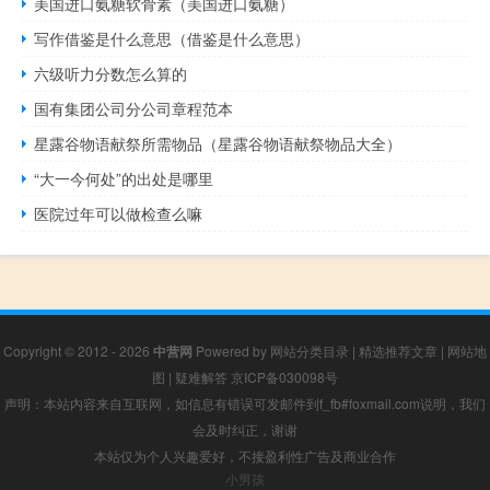
美国进口氨糖软骨素（美国进口氨糖）
写作借鉴是什么意思（借鉴是什么意思）
六级听力分数怎么算的
国有集团公司分公司章程范本
星露谷物语献祭所需物品（星露谷物语献祭物品大全）
“大一今何处”的出处是哪里
医院过年可以做检查么嘛
Copyright © 2012 - 2026
中营网
Powered by
网站分类目录
|
精选推荐文章
|
网站地
图
|
疑难解答
京ICP备030098号
声明：本站内容来自互联网，如信息有错误可发邮件到f_fb#foxmail.com说明，我们
会及时纠正，谢谢
本站仅为个人兴趣爱好，不接盈利性广告及商业合作
小男孩