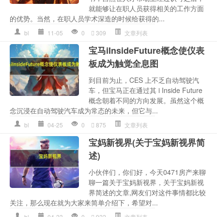
就能够让在职人员获得相关的工作方面
的优势。当然，在职人员学术深造的时候给获得的...
bl
11-05
0
309
文章列表
宝马iInsideFuture概念使仪表
板成为触觉全息图
到目前为止，CES 上不乏自动驾驶汽
车，但宝马正在通过其 i Inside Future
概念朝着不同的方向发展。虽然这个概
念沉浸在自动驾驶汽车成为常态的未来，但它与...
bl
04-25
0
875
文章列表
宝妈新视界(关于宝妈新视界简
述)
小伙伴们，你们好，今天0471房产来聊
聊一篇关于宝妈新视界，关于宝妈新视
界简述的文章,网友们对这件事情都比较
关注，那么现在就为大家来简单介绍下，希望对...
bl
04-23
0
922
文章列表