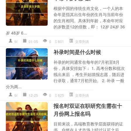
根据中国的传统生肖文化，一个人的本
命年是指其出生年份的生肖与当前年份
的生肖相同。具体到年龄，本命年对应
的岁数是12的倍数，即： 12岁 24岁 36
岁 48岁 6...
bl
01-05
0
601
文章列表
补录时间是什么时候
补录的时间通常在每年的7月初至8月
份，具体安排如下： 1. 高考分数和批次
线出来后 ，考生开始填报志愿，随后进
行录取，通常7月初开始。 2. 补录 一般
分为两...
bl
12-25
0
625
文章列表
报名时双证在职研究生需在十
月份网上报名吗
目前来说，高端教育教学层面获得的证
书，自然在人才市场上经过认可之后，