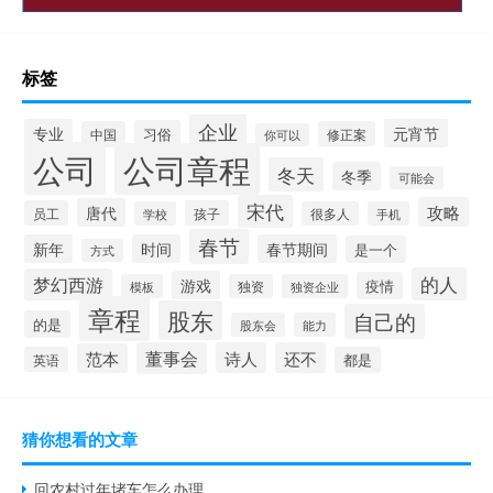
标签
企业
专业
元宵节
习俗
中国
修正案
你可以
公司
公司章程
冬天
冬季
可能会
宋代
攻略
唐代
员工
孩子
学校
很多人
手机
春节
新年
时间
春节期间
是一个
方式
的人
梦幻西游
游戏
疫情
模板
独资
独资企业
章程
股东
自己的
的是
股东会
能力
董事会
诗人
还不
范本
英语
都是
猜你想看的文章
回农村过年堵车怎么办理