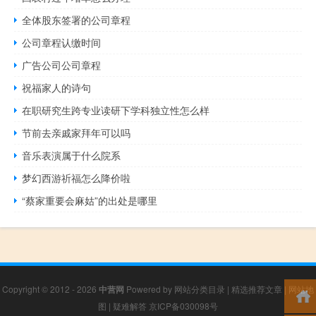
全体股东签署的公司章程
公司章程认缴时间
广告公司公司章程
祝福家人的诗句
在职研究生跨专业读研下学科独立性怎么样
节前去亲戚家拜年可以吗
音乐表演属于什么院系
梦幻西游祈福怎么降价啦
“蔡家重要会麻姑”的出处是哪里
Copyright © 2012 - 2026
中营网
Powered by
网站分类目录
|
精选推荐文章
|
网站地
图
|
疑难解答
京ICP备030098号