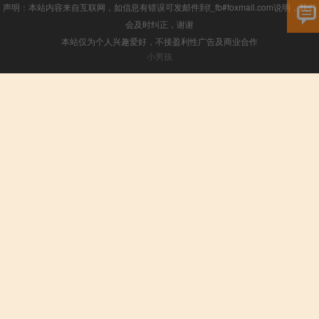
声明：本站内容来自互联网，如信息有错误可发邮件到f_fb#foxmail.com说明，我们
会及时纠正，谢谢
本站仅为个人兴趣爱好，不接盈利性广告及商业合作
小男孩