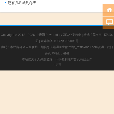
还有几月就到冬天
Copyright © 2012 - 2026
中营网
Powered by
网站分类目录
|
精选推荐文章
|
网站地
图
|
疑难解答
京ICP备030098号
声明：本站内容来自互联网，如信息有错误可发邮件到f_fb#foxmail.com说明，我们
会及时纠正，谢谢
本站仅为个人兴趣爱好，不接盈利性广告及商业合作
小男孩