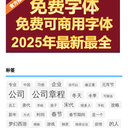
标签
企业
专业
元宵节
习俗
中国
修正案
你可以
公司
公司章程
冬天
冬季
可能会
宋代
攻略
唐代
员工
孩子
学校
很多人
手机
春节
新年
时间
春节期间
是一个
方式
的人
梦幻西游
游戏
疫情
模板
独资
独资企业