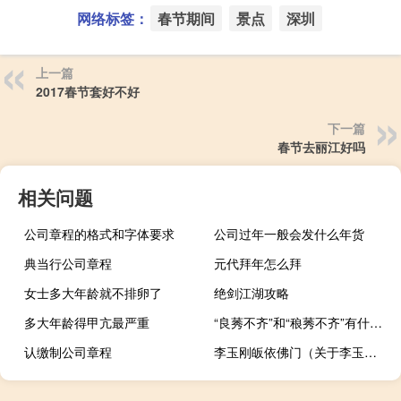
网络标签：
春节期间
景点
深圳
上一篇
2017春节套好不好
下一篇
春节去丽江好吗
相关问题
公司章程的格式和字体要求
公司过年一般会发什么年货
典当行公司章程
元代拜年怎么拜
女士多大年龄就不排卵了
绝剑江湖攻略
多大年龄得甲亢最严重
“良莠不齐”和“稂莠不齐”有什么差别
认缴制公司章程
李玉刚皈依佛门（关于李玉刚皈依佛门的介绍）