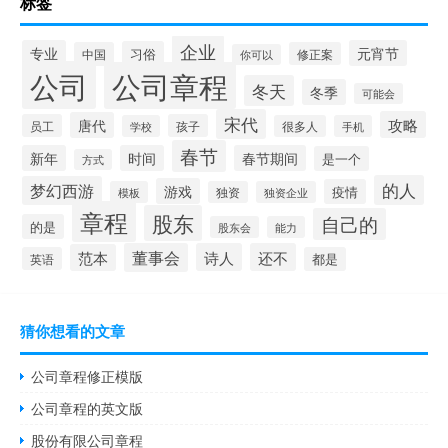
标签
企业
专业
元宵节
习俗
中国
修正案
你可以
公司
公司章程
冬天
冬季
可能会
宋代
攻略
唐代
员工
孩子
学校
很多人
手机
春节
新年
时间
春节期间
是一个
方式
的人
梦幻西游
游戏
疫情
模板
独资
独资企业
章程
股东
自己的
的是
股东会
能力
董事会
诗人
还不
范本
英语
都是
猜你想看的文章
公司章程修正模版
公司章程的英文版
股份有限公司章程