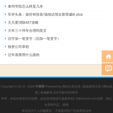
泰州学院怎么样是几本
车评头条：操控有惊喜/场地试驾全新荣威i6 plus
天天爱消除457攻略
大年三十拜年合理吗英文
旧字加一笔变字（旧加一笔变字）
独资公司章程
过年蒸馍用什么面粉
Copyright © 2012 - 2026
中营网
Powered by
网站分类目录
|
精选推荐文章
|
网站地
图
|
疑难解答
京ICP备030098号
声明：本站内容来自互联网，如信息有错误可发邮件到f_fb#foxmail.com说明，我们
会及时纠正，谢谢
本站仅为个人兴趣爱好，不接盈利性广告及商业合作