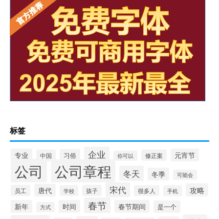
标签
企业
专业
元宵节
习俗
中国
修正案
你可以
公司
公司章程
冬天
冬季
可能会
宋代
攻略
唐代
员工
孩子
学校
很多人
手机
春节
新年
时间
春节期间
是一个
方式