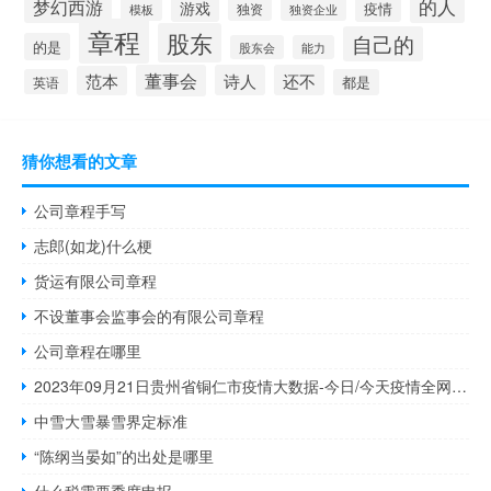
的人
梦幻西游
游戏
疫情
模板
独资
独资企业
章程
股东
自己的
的是
股东会
能力
董事会
诗人
还不
范本
英语
都是
猜你想看的文章
公司章程手写
志郎(如龙)什么梗
货运有限公司章程
不设董事会监事会的有限公司章程
公司章程在哪里
2023年09月21日贵州省铜仁市疫情大数据-今日/今天疫情全网搜索最新实时消息动态情况通知播报
中雪大雪暴雪界定标准
“陈纲当晏如”的出处是哪里
什么税需要季度申报