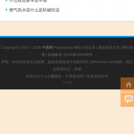
燃气热水器什么是机械恒温
Copyright © 2012 - 2026
中营网
Powered by
网站分类目录
|
精选推荐文章
|
网站地
图
|
疑难解答
京ICP备030098号
声明：本站内容来自互联网，如信息有错误可发邮件到f_fb#foxmail.com说明，我们
会及时纠正，谢谢
本站仅为个人兴趣爱好，不接盈利性广告及商业合作
小男孩