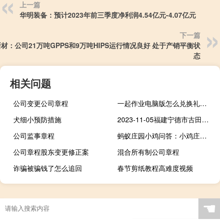
上一篇
华明装备：预计2023年前三季度净利润4.54亿元-4.07亿元
下一篇
材：公司21万吨GPPS和9万吨HIPS运行情况良好 处于产销平衡状
态
相关问题
公司变更公司章程
一起作业电脑版怎么兑换礼品（一起作业电脑版下载）
犬细小预防措施
2023-11-05福建宁德市古田县(姬菇)的报价是多少
公司监事章程
蚂蚁庄园小鸡问答：小鸡庄园今天答案7.17
公司章程股东变更修正案
混合所有制公司章程
诈骗被骗钱了怎么追回
春节剪纸教程高难度视频
☚