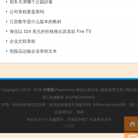
初冬天津哪个公园好看
公司章程要盖章吗
江苏数学是什么版本的教材
海信以 529 美元的价格推出其首款 Fire TV
企业文联章程
危险品运输企业章程文本
Copyright © 2012 - 2026
中营网
Powered by
网站分类目录
|
精选推荐文章
|
网站地
图
|
疑难解答
京ICP备030098号
声明：本站内容来自互联网，如信息有错误可发邮件到f_fb#foxmail.com说明，我们
会及时纠正，谢谢
本站仅为个人兴趣爱好，不接盈利性广告及商业合作
小男孩