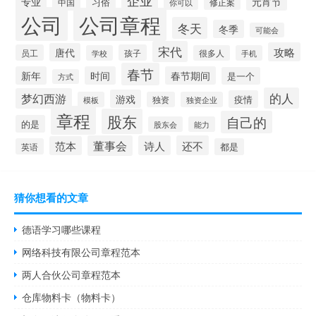
专业
元宵节
习俗
中国
修正案
你可以
公司
公司章程
冬天
冬季
可能会
宋代
攻略
唐代
员工
孩子
学校
很多人
手机
春节
新年
时间
春节期间
是一个
方式
的人
梦幻西游
游戏
疫情
模板
独资
独资企业
章程
股东
自己的
的是
股东会
能力
董事会
诗人
还不
范本
英语
都是
猜你想看的文章
德语学习哪些课程
网络科技有限公司章程范本
两人合伙公司章程范本
仓库物料卡（物料卡）