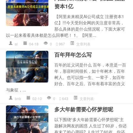
资本1亿
【阿里未来精灵AI公司成立 注册资本1
亿】!!!今天受到全网的关注度非常高，
那么具体的是什么情况呢，下面大家可
以一起来看看具体都是怎么回事吧！ 1、【阿里...
al
04-18
0
967
文章列表
百年拜年怎么写
百年的近义词是什么 百年，本意是一百
年，形容时间很长，如十年树木，百年
树人。也可以指一生、一辈子，如百年
好合、百年之后。百年有着丰富的含义
与象征，...
bnb
02-10
0
643
文章列表
多大年龄需要心怀梦想呢
以下围绕“多大年龄需要心怀梦想呢”主
题解决网友的困惑 人生过了60岁，你还
有未了的心愿吗? 人生过了60岁，你还