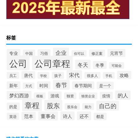
标签
企业
专业
元宵节
习俗
中国
修正案
你可以
公司
公司章程
冬天
冬季
可能会
宋代
攻略
唐代
员工
孩子
学校
很多人
手机
春节
新年
时间
春节期间
是一个
方式
的人
梦幻西游
游戏
疫情
模板
独资
独资企业
章程
股东
自己的
的是
股东会
能力
董事会
诗人
还不
范本
英语
都是