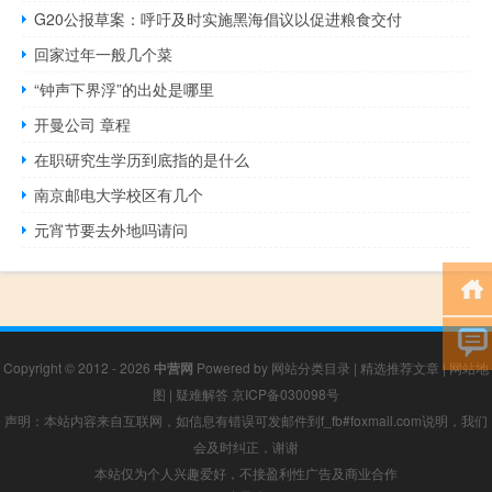
G20公报草案：呼吁及时实施黑海倡议以促进粮食交付
回家过年一般几个菜
“钟声下界浮”的出处是哪里
开曼公司 章程
在职研究生学历到底指的是什么
南京邮电大学校区有几个
元宵节要去外地吗请问
Copyright © 2012 - 2026
中营网
Powered by
网站分类目录
|
精选推荐文章
|
网站地
图
|
疑难解答
京ICP备030098号
声明：本站内容来自互联网，如信息有错误可发邮件到f_fb#foxmail.com说明，我们
会及时纠正，谢谢
本站仅为个人兴趣爱好，不接盈利性广告及商业合作