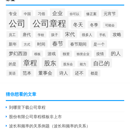
企业
专业
元宵节
习俗
中国
修正案
你可以
公司
公司章程
冬天
冬季
可能会
宋代
攻略
唐代
员工
孩子
学校
很多人
手机
春节
新年
时间
春节期间
是一个
方式
的人
梦幻西游
游戏
疫情
模板
独资
独资企业
章程
股东
自己的
的是
股东会
能力
董事会
诗人
还不
范本
英语
都是
猜你想看的文章
到哪里下载公司章程
股份有限公司章程模板非上市
波长和频率的关系例题（波长和频率的关系）