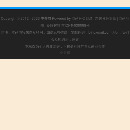
Copyright © 2012 - 2026
中营网
Powered by
网站分类目录
|
精选推荐文章
|
网站地
图
|
疑难解答
京ICP备030098号
声明：本站内容来自互联网，如信息有错误可发邮件到f_fb#foxmail.com说明，我们
会及时纠正，谢谢
本站仅为个人兴趣爱好，不接盈利性广告及商业合作
小男孩