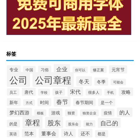
标签
企业
专业
元宵节
习俗
中国
修正案
你可以
公司
公司章程
冬天
冬季
可能会
宋代
攻略
唐代
员工
孩子
学校
很多人
手机
春节
新年
时间
春节期间
是一个
方式
的人
梦幻西游
游戏
疫情
模板
独资
独资企业
章程
股东
自己的
的是
股东会
能力
董事会
诗人
还不
范本
英语
都是