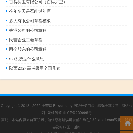
百得厨卫有限公司（百得厨卫）
今年冬天是否能过年啊
多人有限公司章程模板
香港公司的公司章程
民营企业工会章程
两个股东的公司章程
sfa系统是什么意思
陕西2024高考采用全国几卷
Copyright © 2012 - 2026
中营网
Powered by
网站分类目录
|
精选推荐文章
|
网站地
图
|
疑难解答
京ICP备030098号
声明：本站内容来自互联网，如信息有错误可发邮件到f_fb#foxmail.com说明，我们
会及时纠正，谢谢