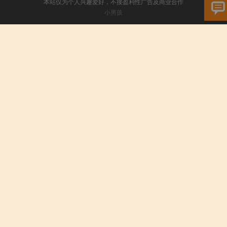
本站仅为个人兴趣爱好，不接盈利性广告及商业合作
小男孩