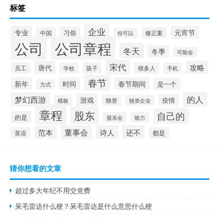
标签
企业
专业
元宵节
习俗
中国
修正案
你可以
公司
公司章程
冬天
冬季
可能会
宋代
攻略
唐代
员工
孩子
学校
很多人
手机
春节
新年
时间
春节期间
是一个
方式
的人
梦幻西游
游戏
疫情
模板
独资
独资企业
章程
股东
自己的
的是
股东会
能力
董事会
诗人
还不
范本
英语
都是
猜你想看的文章
超过多大年纪不用交党费
呆毛雷达什么梗？呆毛雷达是什么意思什么梗