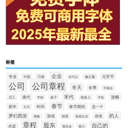
标签
企业
专业
元宵节
习俗
中国
修正案
你可以
公司
公司章程
冬天
冬季
可能会
宋代
攻略
唐代
员工
孩子
学校
很多人
手机
春节
新年
时间
春节期间
是一个
方式
的人
梦幻西游
游戏
疫情
模板
独资
独资企业
章程
股东
自己的
的是
股东会
能力