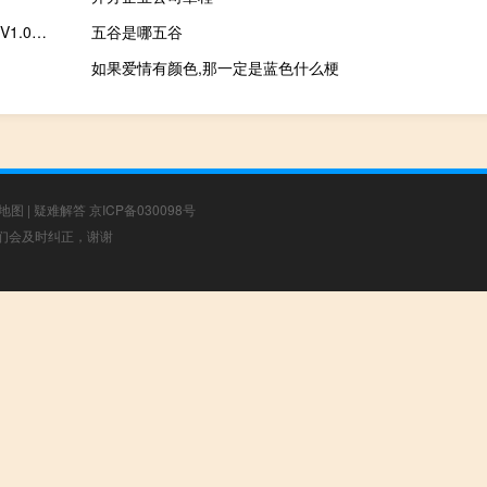
古墓丽影暗影九项修改器 V1.0 免费版（古墓丽影暗影九项修改器 V1.0 免费版功能简介）
五谷是哪五谷
如果爱情有颜色,那一定是蓝色什么梗
地图
|
疑难解答
京ICP备030098号
，我们会及时纠正，谢谢