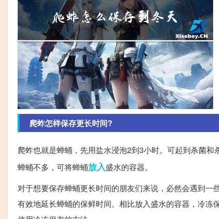
爬蚱怎样保存更长时间?
爬蚱也就是蝉蛹，先用盐水浸泡2到3小时。可起到杀菌和
放入
蝉蛹不多，可将蝉蛹
盛水的容器。
对于想要保存蝉蛹更长时间的朋友们来说，必然会遇到一
有效地延长蝉蛹的保鲜时间。相比放入盛水的容器，冷冻