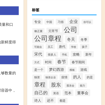
标签
企业
专业
习俗
中国
你可以
质量和口
公司
元宵节
修正案
公司章程
冬天
冬季
的新鲜度得
唐代
员工
孩子
学校
可能会
。
宋代
攻略
新年
很多人
手机
春节
时间
春节期间
方式
梦幻西游
游戏
是一个
模板
足够数量的
的人
疫情
的是
独资
独资企业
章程
股东
股东会
能力
封容器中，
自己的
董事会
范本
英语
诗人
还不
都是