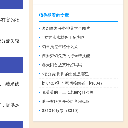
猜你想看的文章
毒有害的物
梦幻西游任务神器大全图片
1立方米木材等于多少吨
成分流失较
销售员过年吃什么菜
西游梦幻免费飞行坐骑技能
冬天阳台放茶叶好吗吗
“碛分黄渺渺”的出处是哪里
k1048次列车密切接触者（k1094）
电，结果被
瓦蓝蓝的天上飞老leng什么梗
股份有限责任公司章程模板
灯，提供足
831010股票（8310）