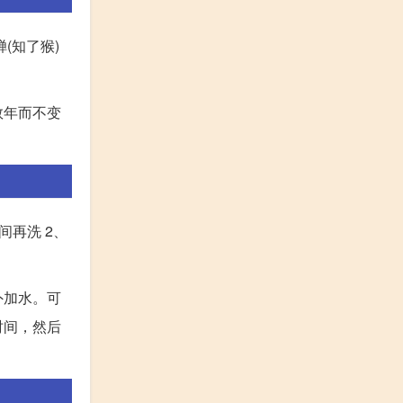
(知了猴)
数年而不变
间再洗 2、
外加水。可
时间，然后