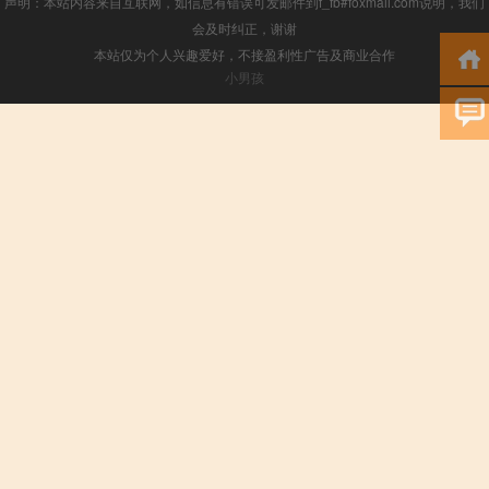
声明：本站内容来自互联网，如信息有错误可发邮件到f_fb#foxmail.com说明，我们
会及时纠正，谢谢
本站仅为个人兴趣爱好，不接盈利性广告及商业合作
小男孩