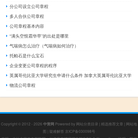
分公司设立公司章程
多人合伙公司章程
公司章程基本内容
“满头空恨霜华早”的出处是哪里
气喘病怎么治疗（气喘病如何治疗）
托帕石是什么宝石
企业变更公司章程的程序
英属哥伦比亚大学研究生申请什么条件 加拿大英属哥伦比亚大学
物流公司章程
Copyright © 2012 - 2026
中营网
Powered by
网站分类目录
|
精选推荐文章
|
网站地
图
|
疑难解答
京ICP备030098号