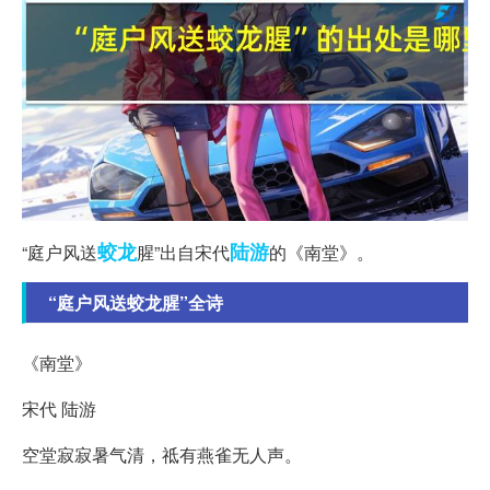
蛟龙
陆游
“庭户风送
腥”出自宋代
的《南堂》。
“庭户风送蛟龙腥”全诗
《南堂》
宋代 陆游
空堂寂寂暑气清，祗有燕雀无人声。