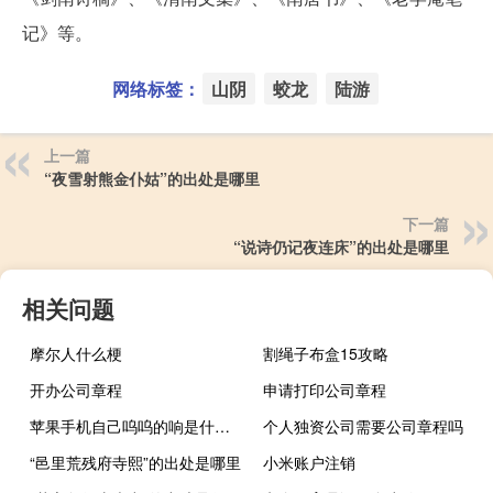
记》等。
网络标签：
山阴
蛟龙
陆游
上一篇
“夜雪射熊金仆姑”的出处是哪里
下一篇
“说诗仍记夜连床”的出处是哪里
相关问题
摩尔人什么梗
割绳子布盒15攻略
开办公司章程
申请打印公司章程
苹果手机自己呜呜的响是什么毛病（苹果手机突然呲呲的响）
个人独资公司需要公司章程吗
“邑里荒残府寺熙”的出处是哪里
小米账户注销