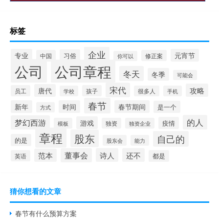
标签
企业
专业
元宵节
习俗
中国
修正案
你可以
公司
公司章程
冬天
冬季
可能会
宋代
攻略
唐代
员工
孩子
学校
很多人
手机
春节
新年
时间
春节期间
是一个
方式
的人
梦幻西游
游戏
疫情
模板
独资
独资企业
章程
股东
自己的
的是
股东会
能力
董事会
诗人
还不
范本
英语
都是
猜你想看的文章
春节有什么预算方案