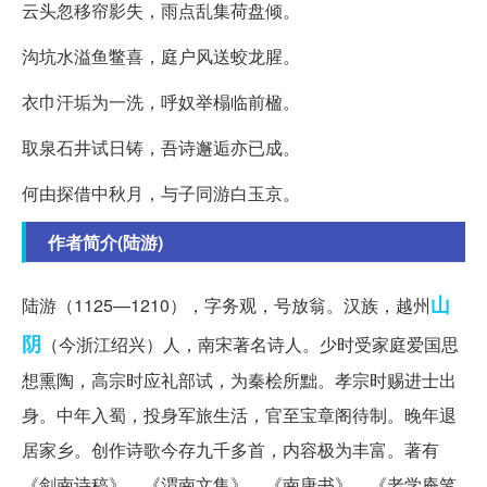
云头忽移帘影失，雨点乱集荷盘倾。
沟坑水溢鱼鳖喜，庭户风送蛟龙腥。
衣巾汗垢为一洗，呼奴举榻临前楹。
取泉石井试日铸，吾诗邂逅亦已成。
何由探借中秋月，与子同游白玉京。
作者简介(陆游)
山
陆游（1125—1210），字务观，号放翁。汉族，越州
阴
（今浙江绍兴）人，南宋著名诗人。少时受家庭爱国思
想熏陶，高宗时应礼部试，为秦桧所黜。孝宗时赐进士出
身。中年入蜀，投身军旅生活，官至宝章阁待制。晚年退
居家乡。创作诗歌今存九千多首，内容极为丰富。著有
《剑南诗稿》、《渭南文集》、《南唐书》、《老学庵笔