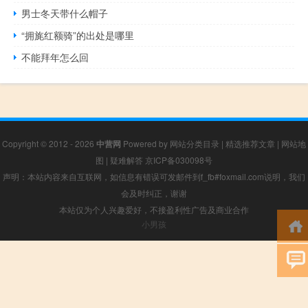
男士冬天带什么帽子
“拥旄红额骑”的出处是哪里
不能拜年怎么回
Copyright © 2012 - 2026
中营网
Powered by
网站分类目录
|
精选推荐文章
|
网站地
图
|
疑难解答
京ICP备030098号
声明：本站内容来自互联网，如信息有错误可发邮件到f_fb#foxmail.com说明，我们
会及时纠正，谢谢
本站仅为个人兴趣爱好，不接盈利性广告及商业合作
小男孩