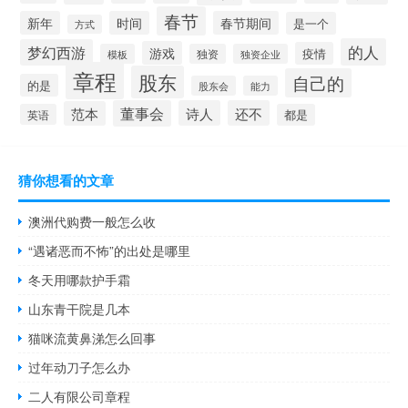
春节
新年
时间
春节期间
是一个
方式
的人
梦幻西游
游戏
疫情
模板
独资
独资企业
章程
股东
自己的
的是
股东会
能力
董事会
诗人
还不
范本
英语
都是
猜你想看的文章
澳洲代购费一般怎么收
“遇诸恶而不怖”的出处是哪里
冬天用哪款护手霜
山东青干院是几本
猫咪流黄鼻涕怎么回事
过年动刀子怎么办
二人有限公司章程