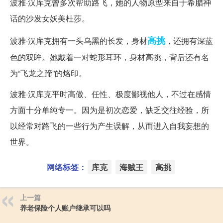
波雅·汉库克曾多次帮助路飞，她的人物原型来自于希腊神
话的沙发女妖美杜莎。
高挑
波雅·汉库克拥有一头乌黑的长发，身材
，还拥有深蓝
色的双眸。她戴着一对蛇形耳环，身材高挑，背后还有名
为“飞龙之蹄”的烙印。
波雅·汉库克平时高傲、任性、极度鄙视他人，不过在感情
方面十分单纯专一。因为是初次恋爱，缺乏交往经验，所
以经常对路飞的一些行为产生误解，从而进入自我妄想的
世界。
网络标签：
库克
海贼王
高挑
上一篇
养老保险个人账户继承可以吗