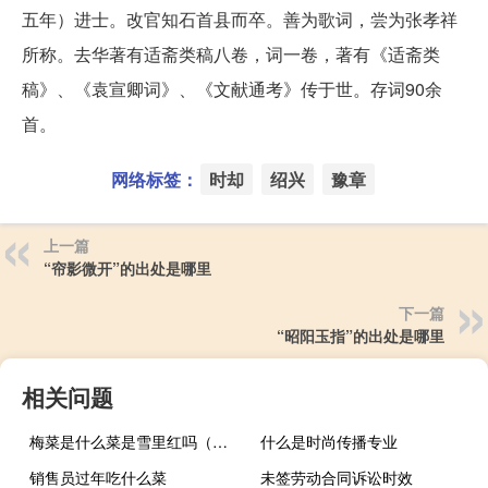
五年）进士。改官知石首县而卒。善为歌词，尝为张孝祥
所称。去华著有适斋类稿八卷，词一卷，著有《适斋类
稿》、《袁宣卿词》、《文献通考》传于世。存词90余
首。
网络标签：
时却
绍兴
豫章
上一篇
“帘影微开”的出处是哪里
下一篇
“昭阳玉指”的出处是哪里
相关问题
梅菜是什么菜是雪里红吗（梅菜是什么菜）
什么是时尚传播专业
销售员过年吃什么菜
未签劳动合同诉讼时效