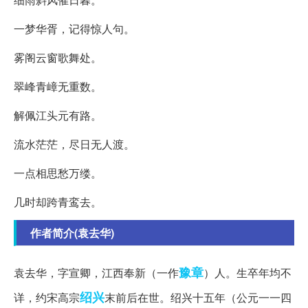
一梦华胥，记得惊人句。
雾阁云窗歌舞处。
翠峰青嶂无重数。
解佩江头元有路。
流水茫茫，尽日无人渡。
一点相思愁万缕。
几时却跨青鸾去。
作者简介(袁去华)
豫章
袁去华，字宣卿，江西奉新（一作
）人。生卒年均不
绍兴
详，约宋高宗
末前后在世。绍兴十五年（公元一一四