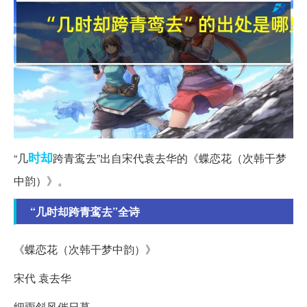
时却
“几
跨青鸾去”出自宋代袁去华的《蝶恋花（次韩干梦
中韵）》。
“几时却跨青鸾去”全诗
《蝶恋花（次韩干梦中韵）》
宋代 袁去华
细雨斜风催日暮。