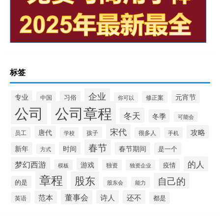
标签
企业
专业
元宵节
习俗
中国
修正案
你可以
公司
公司章程
冬天
冬季
可能会
宋代
攻略
唐代
员工
孩子
学校
很多人
手机
春节
新年
时间
春节期间
是一个
方式
的人
梦幻西游
游戏
疫情
模板
独资
独资企业
章程
股东
自己的
的是
股东会
能力
董事会
诗人
还不
范本
英语
都是