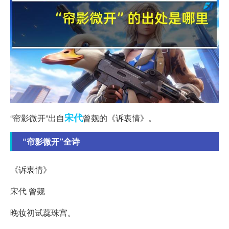
宋代
“帘影微开”出自
曾觌的《诉衷情》。
“帘影微开”全诗
《诉衷情》
宋代 曾觌
晚妆初试蕊珠宫。