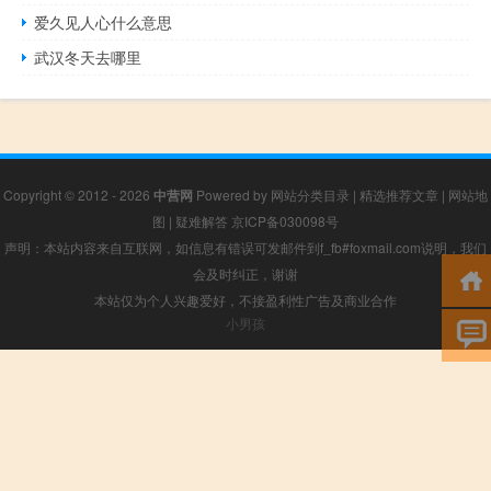
爱久见人心什么意思
武汉冬天去哪里
Copyright © 2012 - 2026
中营网
Powered by
网站分类目录
|
精选推荐文章
|
网站地
图
|
疑难解答
京ICP备030098号
声明：本站内容来自互联网，如信息有错误可发邮件到f_fb#foxmail.com说明，我们
会及时纠正，谢谢
本站仅为个人兴趣爱好，不接盈利性广告及商业合作
小男孩