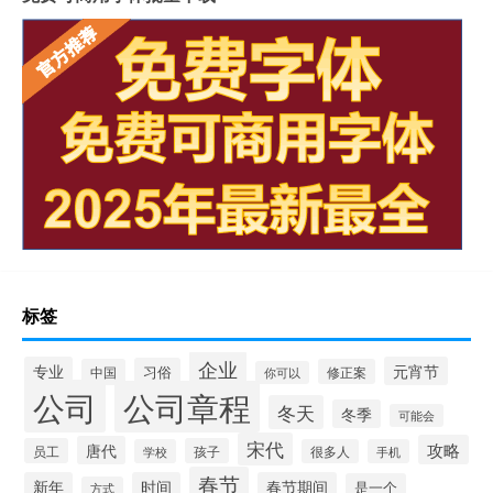
标签
企业
专业
元宵节
习俗
中国
修正案
你可以
公司
公司章程
冬天
冬季
可能会
宋代
攻略
唐代
员工
孩子
学校
很多人
手机
春节
新年
时间
春节期间
是一个
方式