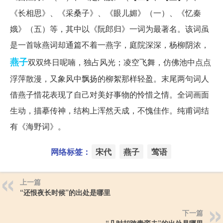
《长相思》、《采桑子》、《眼儿媚》（一）、《忆秦
娥》（五）等，其中以《阮郎归》一词为最著名。该词虽
是一首咏燕词却通篇不着一燕字，庭院深深，杨柳阴浓，
燕子
双双终日呢喃，独占风光；凌空飞舞，仿佛池中点点
浮萍散漫，又象风中飘扬的柳絮那样轻盈。末尾两句词人
借燕子惜花表现了自己对美好事物的怜惜之情。全词画面
生动，描摹传神，结构上浑然天成，不愧佳作。纯甫词结
有《海野词》。
网络标签：
宋代
燕子
莺语
上一篇
“还恨夜长时候”的出处是哪里
下一篇
“几时却跨青鸾去”的出处是哪里