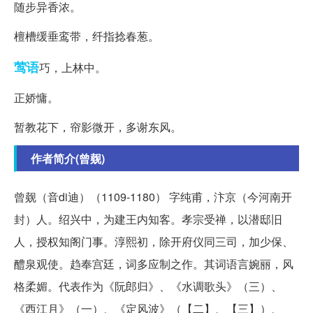
随步异香浓。
檀槽缓垂鸾带，纤指捻春葱。
莺语
巧，上林中。
正娇慵。
暂教花下，帘影微开，多谢东风。
作者简介(曾觌)
曾觌（音di迪）（1109-1180） 字纯甫，汴京（今河南开
封）人。绍兴中，为建王内知客。孝宗受禅，以潜邸旧
人，授权知阁门事。淳熙初，除开府仪同三司，加少保、
醴泉观使。趋奉宫廷，词多应制之作。其词语言婉丽，风
格柔媚。代表作为《阮郎归》、《水调歌头》（三）、
《西江月》（一）、《定风波》（【二】、【三】）、