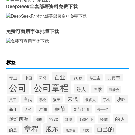
DeepSeek全套部署资料免费下载
免费可商用字体批量下载
标签
企业
专业
元宵节
习俗
中国
修正案
你可以
公司
公司章程
冬天
冬季
可能会
宋代
攻略
唐代
员工
孩子
学校
很多人
手机
春节
新年
时间
春节期间
是一个
方式
的人
梦幻西游
游戏
疫情
模板
独资
独资企业
章程
股东
自己的
的是
股东会
能力