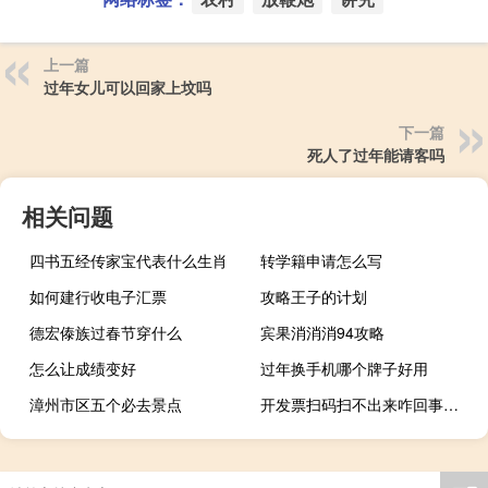
上一篇
过年女儿可以回家上坟吗
下一篇
死人了过年能请客吗
相关问题
四书五经传家宝代表什么生肖
转学籍申请怎么写
如何建行收电子汇票
攻略王子的计划
德宏傣族过春节穿什么
宾果消消消94攻略
怎么让成绩变好
过年换手机哪个牌子好用
漳州市区五个必去景点
开发票扫码扫不出来咋回事（为什么开发票二维码扫不出来怎么办）