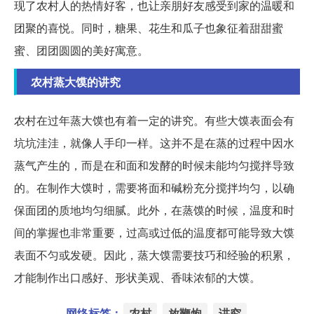
现了农村人的热情好客，也让亲朋好友感受到家的温暖和
团聚的喜悦。同时，糖果、花生和瓜子也象征着甜甜蜜
蜜、团团圆圆的美好寓意。
农村蒸大馍的讲究
农村在过年蒸大馍也有着一定的讲究。有些大馍表面会有
坑坑洼洼，就像人手印一样。这并不是在蒸的过程中因水
蒸气产生的，而是在和面和发酵的时候未能均匀搅拌导致
的。在制作大馍时，需要将面和碱粉充分搅拌均匀，以确
保面团的质地均匀细腻。此外，在蒸馍的时候，温度和时
间的掌握也非常重要，过高或过低的温度都可能导致大馍
表面不匀或发硬。因此，蒸大馍需要技巧和经验的积累，
才能制作出口感好、形状美观、香味浓郁的大馍。
网络标签：
农村
放鞭炮
讲究