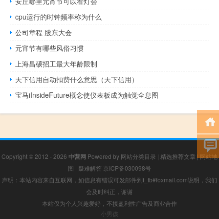
安丘哪里元宵节可以看灯会
cpu运行的时钟频率称为什么
公司章程 股东大会
元宵节有哪些风俗习惯
上海昌硕招工最大年龄限制
天下信用自动扣费什么意思（天下信用）
宝马iInsideFuture概念使仪表板成为触觉全息图
Copyright © 2012 - 2026
中营网
Powered by
网站分类目录
|
精选推荐文章
|
网站地
图
|
疑难解答
京ICP备030098号
声明：本站内容来自互联网，如信息有错误可发邮件到f_fb#foxmail.com说明，我们
会及时纠正，谢谢
本站仅为个人兴趣爱好，不接盈利性广告及商业合作
小男孩