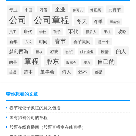
企业
专业
元宵节
习俗
中国
修正案
你可以
公司
公司章程
冬天
冬季
可能会
宋代
攻略
唐代
员工
孩子
学校
很多人
手机
春节
新年
时间
春节期间
是一个
方式
的人
梦幻西游
游戏
疫情
模板
独资
独资企业
章程
股东
自己的
的是
股东会
能力
董事会
诗人
还不
范本
英语
都是
猜你想看的文章
春节吃饺子象征的意义包括
国有独资公司的章程
股票在线直播间（股票直播室在线直播）