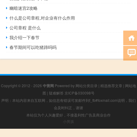
幽暗迷宫2攻略
什么是公司章程,对企业有什么作用
公司章程 是什么
我介绍一下春节
春节期间可以吃猪蹄吗吗
Copyright © 2012 - 2026
中营网
Powered by
网站分类目录
|
精选推荐文章
|
网站地
图
|
疑难解答
京ICP备030098号
声明：本站内容来自互联网，如信息有错误可发邮件到f_fb#foxmail.com说明，我们
会及时纠正，谢谢
本站仅为个人兴趣爱好，不接盈利性广告及商业合作
小男孩