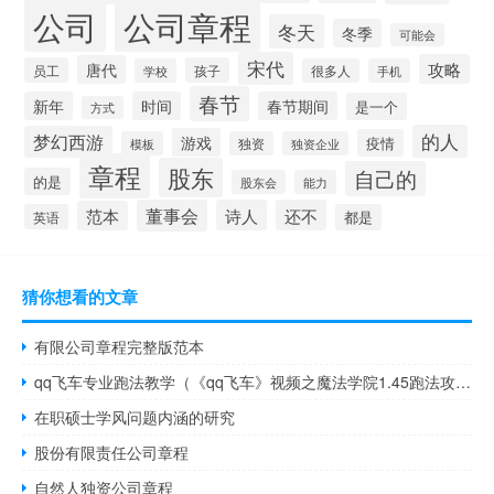
公司
公司章程
冬天
冬季
可能会
宋代
攻略
唐代
员工
孩子
学校
很多人
手机
春节
新年
时间
春节期间
是一个
方式
的人
梦幻西游
游戏
疫情
模板
独资
独资企业
章程
股东
自己的
的是
股东会
能力
董事会
诗人
还不
范本
英语
都是
猜你想看的文章
有限公司章程完整版范本
qq飞车专业跑法教学（《qq飞车》视频之魔法学院1.45跑法攻略）
在职硕士学风问题内涵的研究
股份有限责任公司章程
自然人独资公司章程