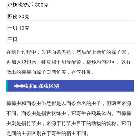
鸡翅膀/鸡爪 300克
虾皮 20克
干贝 10克
干贝
在制作过程中，先将面条煮熟，然后配上新鲜的臊子酱，
再加入鸡翅膀、虾皮和干贝等配菜，翻炒均匀即可。这样
做出的棒棒面臊子口感鲜美，香气扑鼻。
棒棒虫和面条虫区别
棒棒虫和面条虫虽然都是以面条命名的虫子，但两者来源
不同。面条虫是指舌状绦虫，它寄生在鸥鸟体内。而棒棒
虫则是指竹节虫，来源于竹节虫目下的动物的统称。它们
之间的主要区别在于寄生的宿主不同。