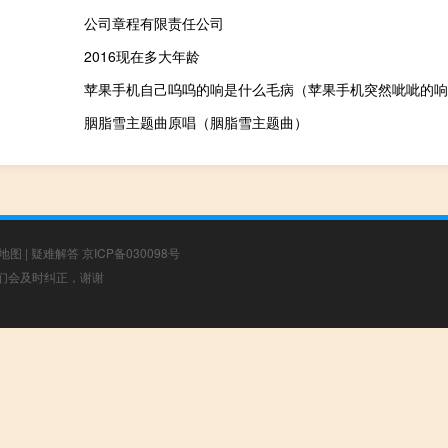
公司章程有限责任公司
2016现在多大年龄
苹果手机自己呜呜的响是什么毛病（苹果手机突然呲呲的响
胭脂雪主题曲原唱（胭脂雪主题曲）
地图
|
疑难解答
京ICP备030098号
，我们会及时纠正，谢谢