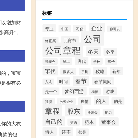
标签
可以增加财
企业
专业
习俗
中国
你可以
步高升”，
公司
元宵节
修正案
公司章程
冬天
冬季
唐代
员工
孩子
学校
可能会
宋代
攻略
新年
很多人
手机
和的，宝宝
春节
时间
春节期间
包是很有必
方式
梦幻西游
游戏
是一个
模板
的人
疫情
的是
独资
独资企业
章程
股东
股东会
能力
自己的
董事会
范本
英语
果你的大衣
诗人
还不
都是
典款的包