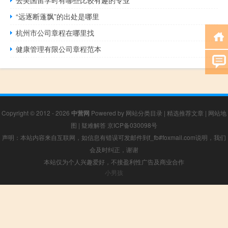
“远逐断蓬飘”的出处是哪里
杭州市公司章程在哪里找
健康管理有限公司章程范本
Copyright © 2012 - 2026
中营网
Powered by
网站分类目录
|
精选推荐文章
|
网站地
图
|
疑难解答
京ICP备030098号
声明：本站内容来自互联网，如信息有错误可发邮件到f_fb#foxmail.com说明，我们
会及时纠正，谢谢
本站仅为个人兴趣爱好，不接盈利性广告及商业合作
小男孩