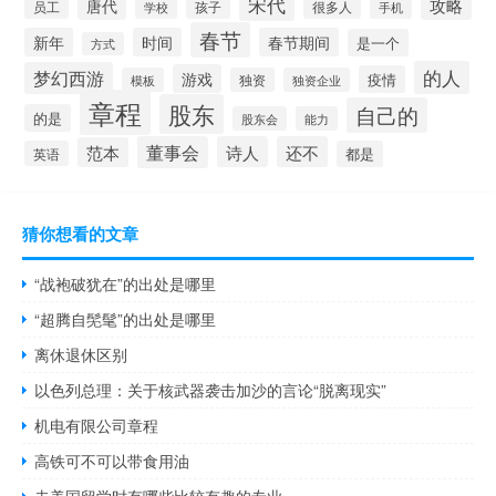
宋代
攻略
唐代
员工
孩子
学校
很多人
手机
春节
新年
时间
春节期间
是一个
方式
的人
梦幻西游
游戏
疫情
模板
独资
独资企业
章程
股东
自己的
的是
股东会
能力
董事会
诗人
还不
范本
英语
都是
猜你想看的文章
“战袍破犹在”的出处是哪里
“超腾自髧髦”的出处是哪里
离休退休区别
以色列总理：关于核武器袭击加沙的言论“脱离现实”
机电有限公司章程
高铁可不可以带食用油
去美国留学时有哪些比较有趣的专业