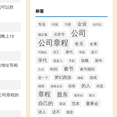
就可以胜
标签
企业
专业
习俗
中国
你可以
公司
元宵节
修正案
晚上12
公司章程
冬天
冬季
唐代
员工
孩子
学校
可能会
宋代
攻略
新年
很多人
手机
递地址等相
春节
时间
春节期间
方式
梦幻西游
游戏
是一个
模板
的人
疫情
的是
独资
独资企业
章程
股东
公司章程的
股东会
能力
自己的
董事会
范本
英语
诗人
还不
都是