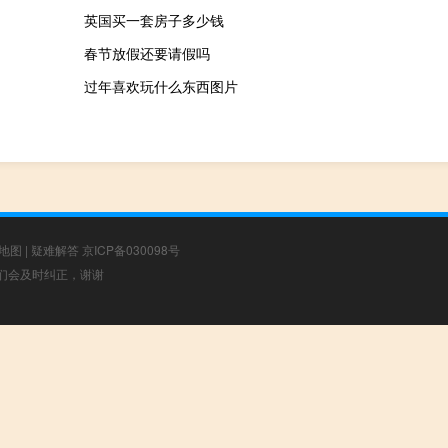
英国买一套房子多少钱
春节放假还要请假吗
过年喜欢玩什么东西图片
地图
|
疑难解答
京ICP备030098号
，我们会及时纠正，谢谢