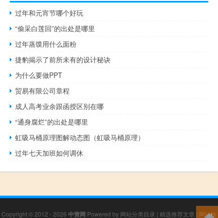
过年和元宵节哪个好玩
“偷采白莲回”的出处是哪里
过年蒸馍用什么面粉
捷豹揭示了前所未有的设计秘诀
为什么要做PPT
贸易有限公司章程
成人高考业余跟函授区别在哪
“通身腐烂”的出处是哪里
虹吸马桶原理图解动态图（虹吸马桶原理）
过年七天加班如何调休
Copyright © 2012 - 2026
中营网
Powered by
网站分类目录
|
精选推荐文章
|
网站地