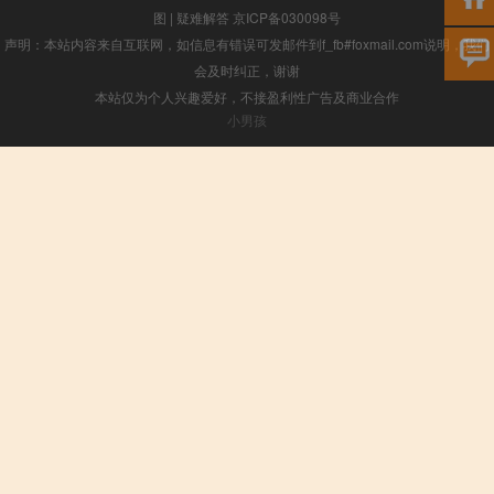
图
|
疑难解答
京ICP备030098号
声明：本站内容来自互联网，如信息有错误可发邮件到f_fb#foxmail.com说明，我们
会及时纠正，谢谢
本站仅为个人兴趣爱好，不接盈利性广告及商业合作
小男孩