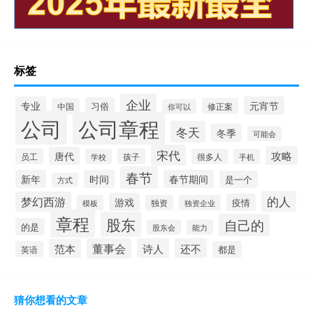
标签
企业
专业
元宵节
习俗
中国
修正案
你可以
公司
公司章程
冬天
冬季
可能会
宋代
攻略
唐代
员工
孩子
学校
很多人
手机
春节
新年
时间
春节期间
是一个
方式
的人
梦幻西游
游戏
疫情
模板
独资
独资企业
章程
股东
自己的
的是
股东会
能力
董事会
诗人
还不
范本
英语
都是
猜你想看的文章