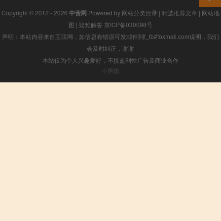
Copyright © 2012 - 2026
中营网
Powered by
网站分类目录
|
精选推荐文章
|
网站地
图
|
疑难解答
京ICP备030098号
声明：本站内容来自互联网，如信息有错误可发邮件到f_fb#foxmail.com说明，我们
会及时纠正，谢谢
本站仅为个人兴趣爱好，不接盈利性广告及商业合作
小男孩