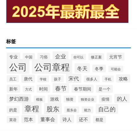
标签
企业
专业
元宵节
习俗
中国
修正案
你可以
公司
公司章程
冬天
冬季
可能会
宋代
攻略
唐代
员工
孩子
学校
很多人
手机
春节
新年
时间
春节期间
是一个
方式
的人
梦幻西游
游戏
疫情
模板
独资
独资企业
章程
股东
自己的
的是
股东会
能力
董事会
诗人
还不
范本
英语
都是