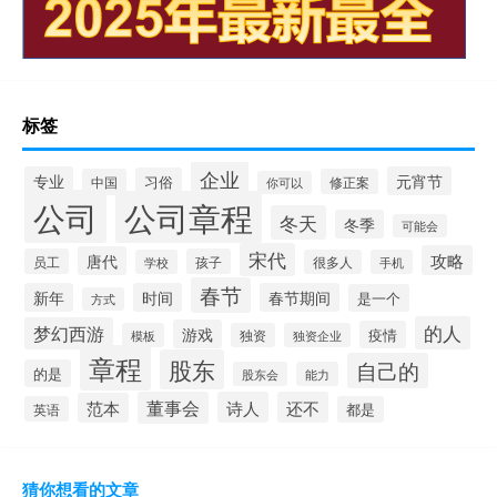
标签
企业
专业
元宵节
习俗
中国
修正案
你可以
公司
公司章程
冬天
冬季
可能会
宋代
攻略
唐代
员工
孩子
学校
很多人
手机
春节
新年
时间
春节期间
是一个
方式
的人
梦幻西游
游戏
疫情
模板
独资
独资企业
章程
股东
自己的
的是
股东会
能力
董事会
诗人
还不
范本
英语
都是
猜你想看的文章