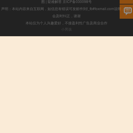
图
|
疑难解答
京ICP备030098号
声明：本站内容来自互联网，如信息有错误可发邮件到f_fb#foxmail.com说明，我们
会及时纠正，谢谢
本站仅为个人兴趣爱好，不接盈利性广告及商业合作
小男孩