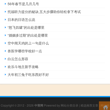
56年春节是几月几号
托福听力提分的秘诀,五大步骤助你轻松拿下考试
日本的日语怎么说
“怒飞饥啸”的出处是哪里
“婚姻多过期”的出处是哪里
空中闻天鸡的上一句是什么
兽医学哪些学校好一点
白云怎么形容
欢乐斗地主新手攻略
大年初三兔子吃东西好不好
Copyright © 2012 - 2026
中营网
Powered by
网站分类目录
|
精选推荐文章
|
网站地