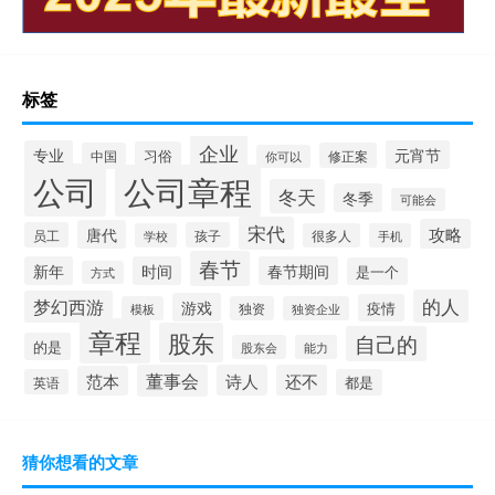
标签
企业
专业
元宵节
习俗
中国
修正案
你可以
公司
公司章程
冬天
冬季
可能会
宋代
攻略
唐代
员工
孩子
学校
很多人
手机
春节
新年
时间
春节期间
是一个
方式
的人
梦幻西游
游戏
疫情
模板
独资
独资企业
章程
股东
自己的
的是
股东会
能力
董事会
诗人
还不
范本
英语
都是
猜你想看的文章