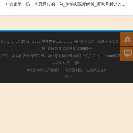
管家婆一码一肖最经典的一句_智能AI深度解析_百家号版v47.08.141
Copyright © 2012 - 2026
中营网
Powered by
网站分类目录
|
精选推荐文章
|
网站地
图
|
疑难解答
京ICP备030098号
声明：本站内容来自互联网，如信息有错误可发邮件到f_fb#foxmail.com说明，我们
会及时纠正，谢谢
本站仅为个人兴趣爱好，不接盈利性广告及商业合作
小男孩