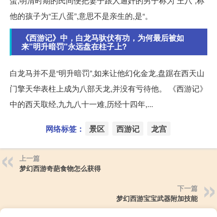
蛋,明清时期的民间便把妻子跟人通奸的男子称为“王八”,称
他的孩子为“王八蛋”,意思不是亲生的,是“。
《西游记》中，白龙马驮伏有功，为何最后被如
来"明升暗罚"永远盘在柱子上?
白龙马并不是“明升暗罚”,如来让他幻化金龙,盘踞在西天山
门擎天华表柱上成为八部天龙,并没有亏待他。 《西游记》
中的西天取经,九九八十一难,历经十四年,...
网络标签：
景区
西游记
龙宫
上一篇
梦幻西游奇葩食物怎么获得
下一篇
梦幻西游宝宝武器附加技能