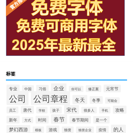
标签
企业
专业
元宵节
习俗
中国
修正案
你可以
公司
公司章程
冬天
冬季
可能会
宋代
攻略
唐代
员工
孩子
学校
很多人
手机
春节
新年
时间
春节期间
是一个
方式
的人
梦幻西游
游戏
疫情
模板
独资
独资企业