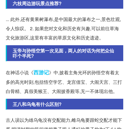
六枝周边游玩景点推荐?
... 此外,还有黄果树瀑布,是中国最大的瀑布之一,景色壮观,
令人惊叹。 2. 如果您对文化和历史有兴趣,可以前往草海
文化旅游区,这里有丰富的草原文化和历史遗迹。
玉帝与孙悟空第一次见面，两人的对话为何把众仙
吓个半死?
西游记
在神话小说《
》中,披着主角光环的孙悟空有着太
多的高光时刻,包括悟空学艺、龙宫借宝、大闹天宫、三打
白骨精、真假美猴王、大闹披香殿等,无一不体现出他。
王八和乌龟有什么区别?
古人误以为雄乌龟没有交配能力,雌乌龟要跟蛇交配才能下