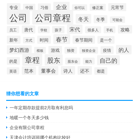
企业
专业
元宵节
习俗
中国
修正案
你可以
公司
公司章程
冬天
冬季
可能会
宋代
攻略
唐代
员工
孩子
学校
很多人
手机
春节
新年
时间
春节期间
是一个
方式
的人
梦幻西游
游戏
疫情
模板
独资
独资企业
章程
股东
自己的
的是
股东会
能力
董事会
诗人
还不
范本
英语
都是
猜你想看的文章
一年定期存款提前2月取有利息吗
地暖一个冬天多少钱
企业有限公司章程
天津会计培训班哪个机构比较好