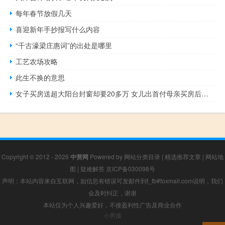
每年春节放假几天
喜迎新年手抄报写什么内容
“千古濠梁庄惠词”的出处是哪里
工艺农场攻略
此生不换的意思
女子买房送超大阳台封窗却要20多万 女儿出首付母亲买房后把产权给儿子
Copyright © 2012 - 2026
中营网
Powered by
网站分类目录
|
精选推荐文章
|
网站地
图
|
疑难解答
京ICP备030098号
声明：本站内容来自互联网，如信息有错误可发邮件到f_fb#foxmail.com说明，我们
会及时纠正，谢谢
本站仅为个人兴趣爱好，不接盈利性广告及商业合作
小男孩