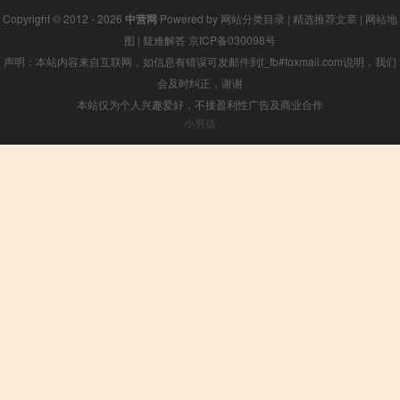
Copyright © 2012 - 2026
中营网
Powered by
网站分类目录
|
精选推荐文章
|
网站地
图
|
疑难解答
京ICP备030098号
声明：本站内容来自互联网，如信息有错误可发邮件到f_fb#foxmail.com说明，我们
会及时纠正，谢谢
本站仅为个人兴趣爱好，不接盈利性广告及商业合作
小男孩