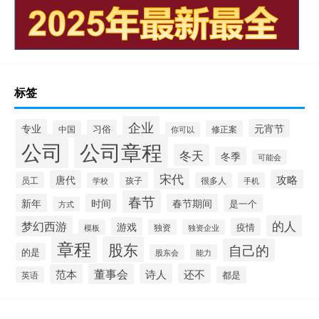
标签
企业
专业
元宵节
习俗
中国
修正案
你可以
公司
公司章程
冬天
冬季
可能会
宋代
攻略
唐代
员工
孩子
学校
很多人
手机
春节
新年
时间
春节期间
是一个
方式
的人
梦幻西游
游戏
疫情
模板
独资
独资企业
章程
股东
自己的
的是
股东会
能力
董事会
诗人
还不
范本
英语
都是