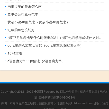
画出过年的景象怎么画
董事会公司章程范本
黄易小说40部禁书（黄易小说40部禁书）
过年的鱼怎么钓好
浙江7月学考成绩什么时候出2021（浙江七月学考成绩什么时候出）
qq飞车怎么加车队贡献（qq飞车车队贡献怎么弄）
1874攻略
c语言魔方阵十种解法（c语言魔方阵）
Copyright © 2012 - 2026
中营网
Powered by
网站分类目录
|
精选推荐文章
|
网站地
图
|
疑难解答
京ICP备030098号
声明：本站内容来自互联网，如信息有错误可发邮件到f_fb#foxmail.com说明，我们
会及时纠正，谢谢