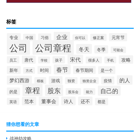
标签
企业
专业
元宵节
习俗
中国
修正案
你可以
公司
公司章程
冬天
冬季
可能会
宋代
攻略
唐代
员工
孩子
学校
很多人
手机
春节
新年
时间
春节期间
是一个
方式
的人
梦幻西游
游戏
疫情
模板
独资
独资企业
章程
股东
自己的
的是
股东会
能力
董事会
诗人
还不
范本
英语
都是
猜你想看的文章
战神劫攻略