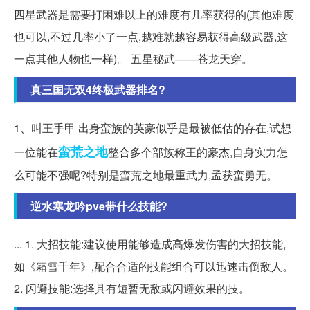
四星武器是需要打困难以上的难度有几率获得的(其他难度
也可以,不过几率小了一点,越难就越容易获得高级武器,这
一点其他人物也一样)。 五星秘武——苍龙天穿。
真三国无双4终极武器排名?
1、叫王手甲 出身蛮族的英豪似乎是最被低估的存在,试想
蛮荒
之地
一位能在
整合多个部族称王的豪杰,自身实力怎
么可能不强呢?特别是蛮荒之地最重武力,孟获蛮勇无。
逆水寒龙吟pve带什么技能?
... 1. 大招技能:建议使用能够造成高爆发伤害的大招技能,
如《霜雪千年》,配合合适的技能组合可以迅速击倒敌人。
2. 闪避技能:选择具有短暂无敌或闪避效果的技。