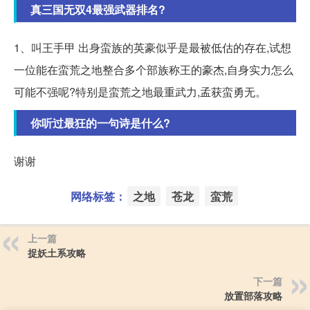
真三国无双4最强武器排名?
1、叫王手甲 出身蛮族的英豪似乎是最被低估的存在,试想
一位能在蛮荒之地整合多个部族称王的豪杰,自身实力怎么
可能不强呢?特别是蛮荒之地最重武力,孟获蛮勇无。
你听过最狂的一句诗是什么?
谢谢
网络标签：
之地
苍龙
蛮荒
上一篇
捉妖土系攻略
下一篇
放置部落攻略