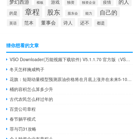
的人
梦幻西游
游戏
疫情
模板
独资
独资企业
章程
股东
自己的
的是
股东会
能力
董事会
诗人
还不
范本
英语
都是
猜你想看的文章
VSO Downloader(万能视频下载软件) V5.1.1.70 官方版（VSO Downloader(万能视频下载软件) V5.1.1.70 官方版功能简介）
冬天怎样腌咸鸭子
花旗：短期动量模型预测原油价格将在月底上涨并在未来5-10天内对ICE布伦特产生中性-看涨信号
桶的容积怎么算多少升
古代农民怎么样过年的
百货公司章程
春节躺平模式
罪与罚31攻略
个人独资企业有章程么