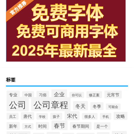
标签
企业
专业
元宵节
习俗
中国
修正案
你可以
公司
公司章程
冬天
冬季
可能会
宋代
攻略
唐代
员工
孩子
学校
很多人
手机
春节
新年
时间
春节期间
是一个
方式