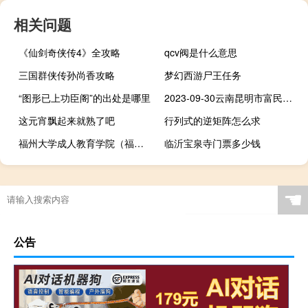
相关问题
《仙剑奇侠传4》全攻略
qcv阀是什么意思
三国群侠传孙尚香攻略
梦幻西游尸王任务
“图形已上功臣阁”的出处是哪里
2023-09-30云南昆明市富民县(鹿茸菇)的报价是多少
这元宵飘起来就熟了吧
行列式的逆矩阵怎么求
福州大学成人教育学院（福州成人用品）
临沂宝泉寺门票多少钱
☚
公告