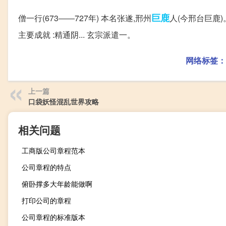
巨鹿
僧一行(673――727年) 本名张遂,邢州
人(今邢台巨鹿
主要成就 :精通阴... 玄宗派遣一。
网络标签：
上一篇
口袋妖怪混乱世界攻略
相关问题
工商版公司章程范本
公司章程的特点
俯卧撑多大年龄能做啊
打印公司的章程
公司章程的标准版本