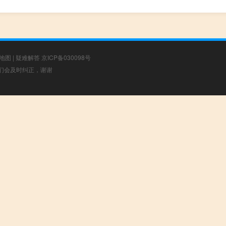
地图
|
疑难解答
京ICP备030098号
，我们会及时纠正，谢谢