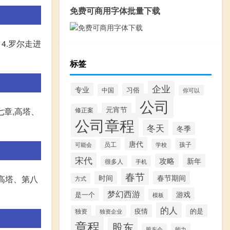
免费可商用字体批量下载
4.罗尔走进
标签
企业
专业
习俗
中国
你可以
公司
元宵节
七章,高塔、
修正案
公司章程
冬天
冬季
唐代
员工
孩子
学校
可能会
宋代
攻略
新年
很多人
手机
春节
时间
春节期间
,高塔、第八
方式
梦幻西游
游戏
是一个
模板
的人
疫情
的是
独资
独资企业
章程
股东
股东会
能力