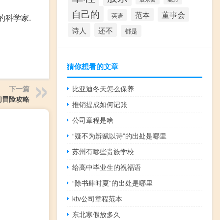
自己的
董事会
范本
英语
的科学家.
诗人
还不
都是
猜你想看的文章
下一篇
比亚迪冬天怎么保养
幻冒险攻略
推销提成如何记账
公司章程是啥
“疑不为辨赋以诗”的出处是哪里
苏州有哪些贵族学校
给高中毕业生的祝福语
“除书肆时夏”的出处是哪里
ktv公司章程范本
东北寒假放多久