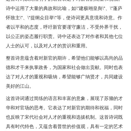
诗中运用了大量的典故和比喻，如\"建极翊皇舆\"、\"蓬庐
怀致主\"、\"提纲众目举\"等，使诗词更具意境和诗意。作
者以平和的态度，呼吁新官要谨守廉洁，不受外界干扰，
以公正的姿态履行职责。诗中还表达了对作者和其他七位
人士的认可，以及对人才的赏识和重用。
整首诗意蕴含着对新官的期许，希望他们能够以高尚的品
德和才干来执掌政务，为国家和社会做出贡献。同时也表
达了对人才的重视和吸纳，希望能够广纳贤才，共同建设
美好的江山。
这首诗词通过简练的语言和丰富的意象，展现了苏籀的才
华和对官场的思考。它表达了对新官的期待和祝福，同时
也反映了宋代社会对人才的重视和选拔机制。这首诗词既
具有时代特色，又蕴含着普世的价值观，具有一定的艺术