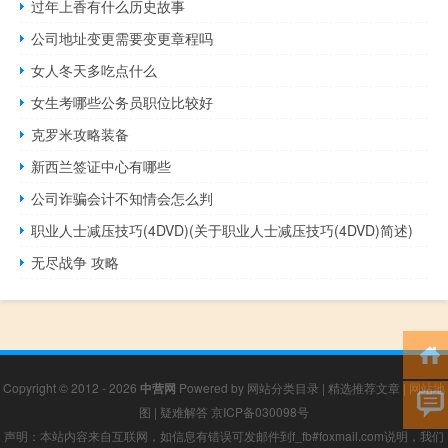
过年上香有什么历史故事
公司地址变更需要变更章程吗
女人冬天多吃点什么
女生考哪些公务员职位比较好
克罗米攻略装备
新西兰签证中心有哪些
公司诈骗会计不知情会怎么判
职业人士减压技巧(4DVD)(关于职业人士减压技巧(4DVD)简述)
无尽战争 攻略
Copyright © 2012 - 2026
中营网
Powered by
网站分类目录
|
精选推荐文章
|
网站地
图
|
疑难解答
京ICP备030098号
声明：本站内容来自互联网，如信息有错误可发邮件到f_fb#foxmail.com说明，我们