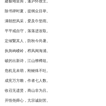
建极翊皇舆，蓬庐怀致主。
除书肆时夏，提纲众目举。
满朝想风采，爱及巾垫雨。
平平戒自守，落落进攻取。
定倾繄其人，防秋今尚暑。
执舆岣嵝岭，栉风闽海浦。
破的出新诗，江山缭樽俎。
危机见未萌，刚鲠殊不吐。
成宪万方瞻，作者七人数。
收召无遗贤，商山非为吕。
开悟尧舜心，亢宗诚刻苦。