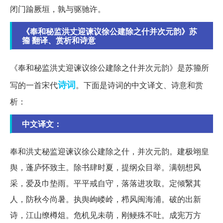
闭门踰厥垣，孰与驱驰许。
《奉和秘监洪丈迎谏议徐公建除之什并次元韵》苏
籀 翻译、赏析和诗意
《奉和秘监洪丈迎谏议徐公建除之什并次元韵》是苏籀所
诗词
写的一首宋代
。下面是诗词的中文译文、诗意和赏
析：
中文译文：
奉和洪丈秘监迎谏议徐公建除之什，并次元韵。建极翊皇
舆，蓬庐怀致主。除书肆时夏，提纲众目举。满朝想风
采，爱及巾垫雨。平平戒自守，落落进攻取。定倾繄其
人，防秋今尚暑。执舆岣嵝岭，栉风闽海浦。破的出新
诗，江山缭樽俎。危机见未萌，刚鲠殊不吐。成宪万方