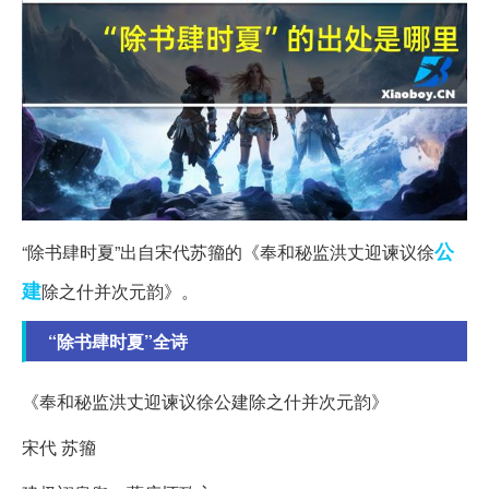
公
“除书肆时夏”出自宋代苏籀的《奉和秘监洪丈迎谏议徐
建
除之什并次元韵》。
“除书肆时夏”全诗
《奉和秘监洪丈迎谏议徐公建除之什并次元韵》
宋代 苏籀