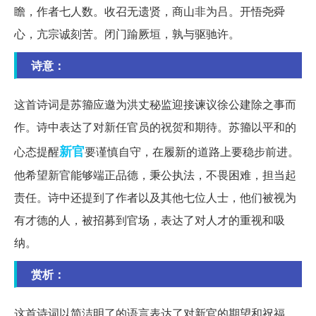
瞻，作者七人数。收召无遗贤，商山非为吕。开悟尧舜
心，亢宗诚刻苦。闭门踰厥垣，孰与驱驰许。
诗意：
这首诗词是苏籀应邀为洪丈秘监迎接谏议徐公建除之事而
作。诗中表达了对新任官员的祝贺和期待。苏籀以平和的
新官
心态提醒
要谨慎自守，在履新的道路上要稳步前进。
他希望新官能够端正品德，秉公执法，不畏困难，担当起
责任。诗中还提到了作者以及其他七位人士，他们被视为
有才德的人，被招募到官场，表达了对人才的重视和吸
纳。
赏析：
这首诗词以简洁明了的语言表达了对新官的期望和祝福。