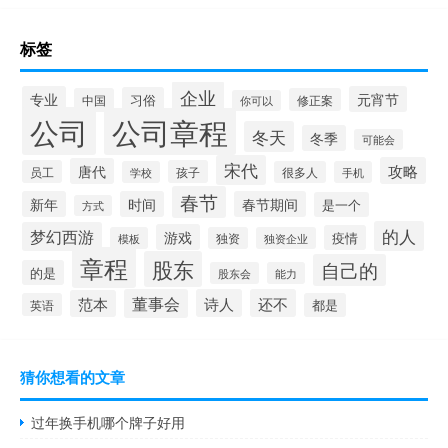
标签
企业
专业
元宵节
习俗
中国
修正案
你可以
公司
公司章程
冬天
冬季
可能会
宋代
攻略
唐代
员工
孩子
学校
很多人
手机
春节
新年
时间
春节期间
是一个
方式
的人
梦幻西游
游戏
疫情
模板
独资
独资企业
章程
股东
自己的
的是
股东会
能力
董事会
诗人
还不
范本
英语
都是
猜你想看的文章
过年换手机哪个牌子好用