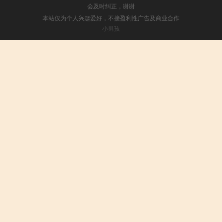
会及时纠正，谢谢
本站仅为个人兴趣爱好，不接盈利性广告及商业合作
小男孩