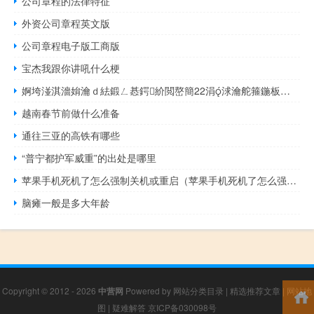
公司章程的法律特征
外资公司章程英文版
公司章程电子版工商版
宝杰我跟你讲吼什么梗
婀垮湴淇濇姢瀹ｄ紶鍛ㄥ惎鍔紒閲嶅簡22涓浗瀹舵箍鍦板叕鍥個浣犱竴鍚屽畧鎶わ紒 到底什么情况嘞
越南春节前做什么准备
通往三亚的高铁有哪些
“普宁都护军威重”的出处是哪里
苹果手机死机了怎么强制关机或重启（苹果手机死机了怎么强制关机）
脑瘫一般是多大年龄
Copyright © 2012 - 2026
中营网
Powered by
网站分类目录
|
精选推荐文章
|
网站地
图
|
疑难解答
京ICP备030098号