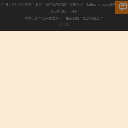
声明：本站内容来自互联网，如信息有错误可发邮件到f_fb#foxmail.com说明，我们
会及时纠正，谢谢
本站仅为个人兴趣爱好，不接盈利性广告及商业合作
小男孩