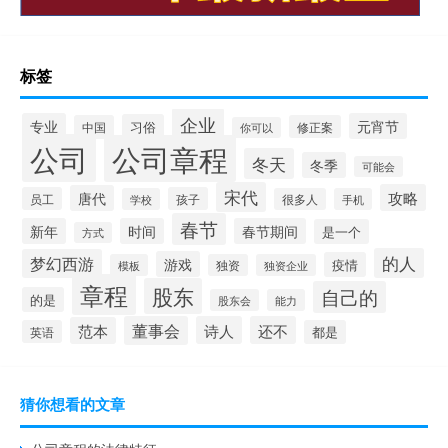
标签
企业
专业
元宵节
习俗
中国
修正案
你可以
公司
公司章程
冬天
冬季
可能会
宋代
攻略
唐代
员工
孩子
学校
很多人
手机
春节
新年
时间
春节期间
是一个
方式
的人
梦幻西游
游戏
疫情
模板
独资
独资企业
章程
股东
自己的
的是
股东会
能力
董事会
诗人
还不
范本
英语
都是
猜你想看的文章