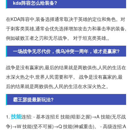
kda阵容怎么给装备?
在KDA阵容中,装备选择通常取决于英雄的定位和角色。对
于刺客类英雄,通常会优先选择增加攻击力和暴击率的装备,
例如破败王者之刃和无尽战争。 对于坦克类英雄,。
一场战争无尽代价，俄乌冲突一周年，谁才是赢家?
战争是没有嬴家的,最后的结果就是两败俱伤,人民的生活在
水深火热之中,世界人民需要和平。 战争是没有嬴家的,最
后的结果就是两败俱伤,人民的生活在水深火热之。
霸王瑟提最新玩法?
技能
1.
连招: - 基本连招:E 技能(暗影之握)→A 技能(无尽战
争)→W 技能(坚不可摧)→Q 技能(神威重击)。 - 高级连招:A